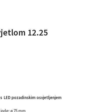
vjetlom 12.25
e s LED pozadinskim osvjetljenjem
 diode; ø 75 mm