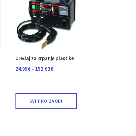
Uređaj za krpanje plastike
Raspon
24.95
€
–
152.63
€
cijena:
od
24.95€
SVI PROIZVODI
do
152.63€