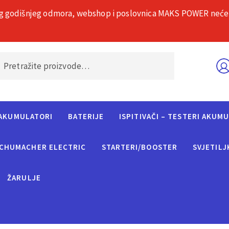
g godišnjeg odmora, webshop i poslovnica MAKS POWER neće rad
O nama
Č
AKUMULATORI
BATERIJE
ISPITIVAČI – TESTERI AKUM
CHUMACHER ELECTRIC
STARTERI/BOOSTER
SVJETILJ
ŽARULJE