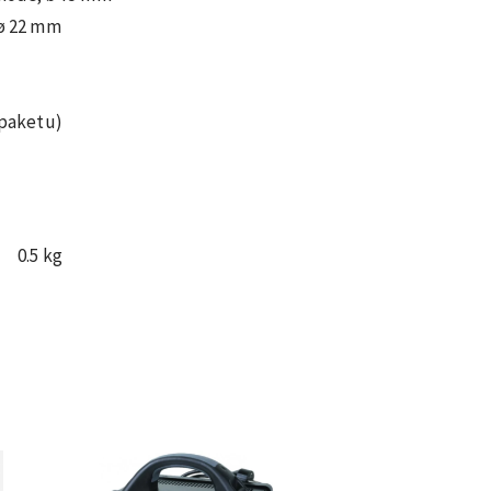
 ø 22 mm
 paketu)
0.5 kg