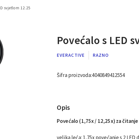
ED svjetlom 12.25
Povećalo s LED s
EVERACTIVE
RAZNO
Šifra proizvoda:
4040849412554
Opis
Povećalo (1,75x / 12,25x) za čitanj
velika leća: 1,75x povećanje s 2 LED