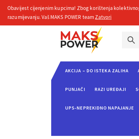
Obavijest cijenjenim kupcima! Zbog korištenja kolektivno
+385 1 2002 575
razumijevanju. Vaš MAKS POWER team
Zatvori
AKCIJA – DO ISTEKA ZALIHA
PUNJAČI
RAZI UREĐAJI
S
UPS-NEPREKIDNO NAPAJANJE