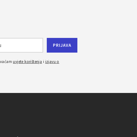
ihvaćam
uvjete korištenja
i
izjavu o