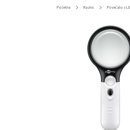
Početna
Razno
Povećalo s L