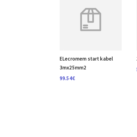
ELecromem start kabel
3mx25mm2
99.54
€