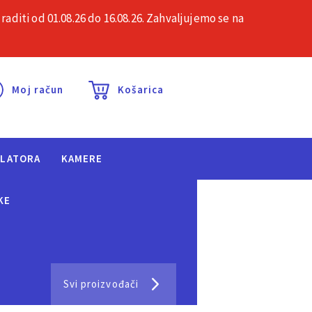
iti od 01.08.26 do 16.08.26. Zahvaljujemo se na
esta pitanja
Kontakt
Moj račun
Košarica
ULATORA
KAMERE
KE
Svi proizvođači