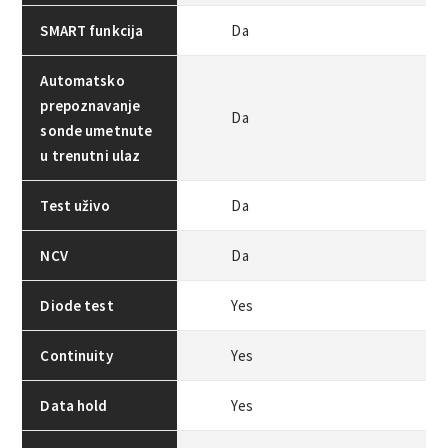
SMART funkcija
Da
Automatsko
prepoznavanje
Da
sonde umetnute
u trenutni ulaz
Test uživo
Da
NCV
Da
Diode test
Yes
Continuity
Yes
Data hold
Yes