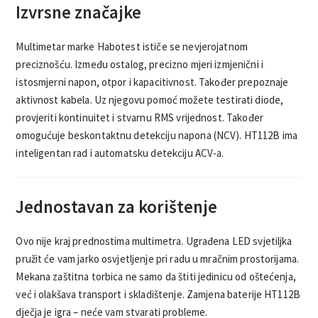
Izvrsne značajke
Multimetar marke Habotest ističe se nevjerojatnom
preciznošću. Između ostalog, precizno mjeri izmjenični i
istosmjerni napon, otpor i kapacitivnost. Također prepoznaje
aktivnost kabela. Uz njegovu pomoć možete testirati diode,
provjeriti kontinuitet i stvarnu RMS vrijednost. Također
omogućuje beskontaktnu detekciju napona (NCV). HT112B ima
inteligentan rad i automatsku detekciju ACV-a.
Jednostavan za korištenje
Ovo nije kraj prednostima multimetra. Ugrađena LED svjetiljka
pružit će vam jarko osvjetljenje pri radu u mračnim prostorijama.
Mekana zaštitna torbica ne samo da štiti jedinicu od oštećenja,
već i olakšava transport i skladištenje. Zamjena baterije HT112B
dječja je igra – neće vam stvarati probleme.