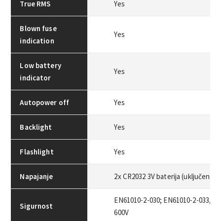
True RMS
Yes
Blown fuse
Yes
indication
Low battery
Yes
indicator
Autopower off
Yes
Backlight
Yes
Flashlight
Yes
Napajanje
2x CR2032 3V baterija (uključena)
EN61010-2-030; EN61010-2-033, EN
Sigurnost
600V