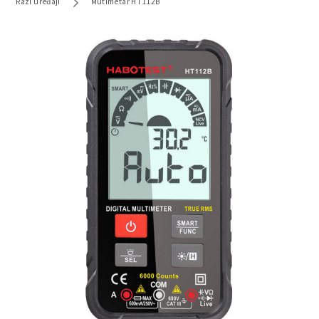
Razi uređaji
Mutimetar HT112B