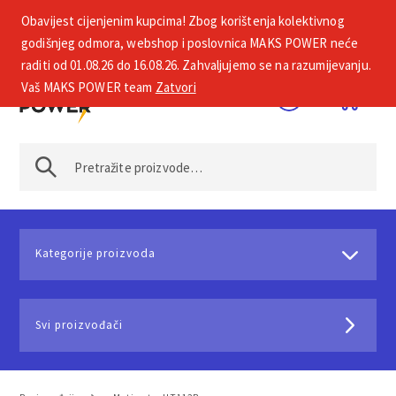
Obavijest cijenjenim kupcima! Zbog korištenja kolektivnog
+385 1 2002 575
godišnjeg odmora, webshop i poslovnica MAKS POWER neće
raditi od 01.08.26 do 16.08.26. Zahvaljujemo se na razumijevanju.
Vaš MAKS POWER team
Zatvori
Kategorije proizvoda
Svi proizvođači