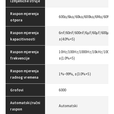
izmjenične struje
Raspon mjerenja
600ꭥ/6kꭥ/60kꭥ/600kꭥ/6Mꭥ/60Mꭥ, 
otpora
Raspon mjerenja
6nF/60nF/600nF/6μF/60μF/600μF/
kapacitivnosti
±(4.0%+5)
Raspon mjerenja
10Hz/100Hz/1000Hz/10kHz/100kH
frekvencije
±(1.0%+5)
Raspon mjerenja
1%~99%, ±(3.0%+5)
radnog vremena
Grofovi
6000
Automatski/ručni
Automatski
raspon