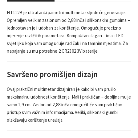
HT112B je ultratanki pametni multimetar sljedeće generacije.
Opremljen velikim zaslonom od 2,88 inča i silikonskim gumbima –
jednostavan je i udoban za korištenje. Omogućuje precizno
mjerenje različitih parametara. Kompaktan i lagan – ima i LED
svjetiljku koja vam omogućuje rad čak i na tamnim mjestima. Za
napajanje su mu potrebne 2 CR2302 3V baterije.
Savršeno promišljen dizajn
Ovaj praktični multimetar dizajniran je kako bi vam pružio
maksimalnu udobnost korištenja. Mali i praktičan – debljina mu je
samo 1,9 cm. Zaslon od 2,88 inča omogućit će vam praktičan
pristup svim važnim informacijama. Veliki, silikonski gumbi
olakšavaju korištenje uređaja.