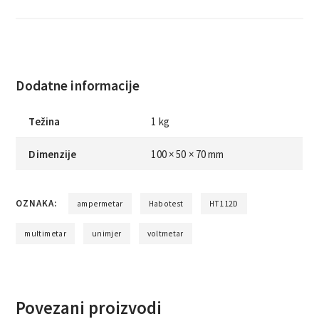
Dodatne informacije
Težina
1 kg
Dimenzije
100 × 50 × 70 mm
OZNAKA:
ampermetar
Habotest
HT112D
multimetar
unimjer
voltmetar
Povezani proizvodi