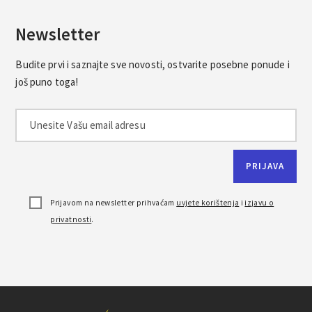
Newsletter
Budite prvi i saznajte sve novosti, ostvarite posebne ponude i
još puno toga!
Prijavom na newsletter prihvaćam
uvjete korištenja
i
izjavu o
privatnosti
.