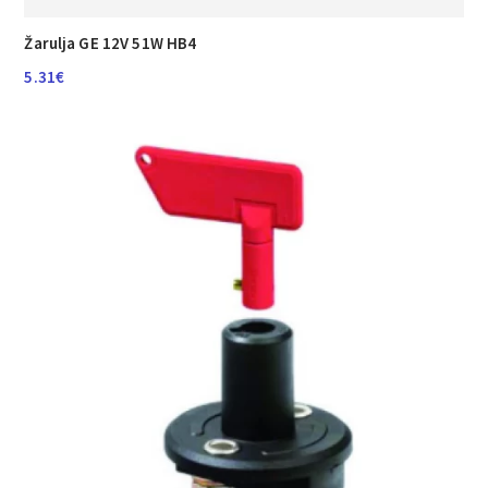
Žarulja GE 12V 51W HB4
5.31
€