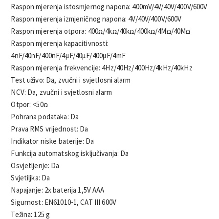
Raspon mjerenja istosmjernog napona: 400mV/4V/40V/400V/600V
Raspon mjerenja izmjeničnog napona: 4V/40V/400V/600V
Raspon mjerenja otpora: 400ꭥ/4kꭥ/40kꭥ/400kꭥ/4Mꭥ/40Mꭥ
Raspon mjerenja kapacitivnosti:
4nF/40nF/400nF/4µF/40µF/400µF/4mF
Raspon mjerenja frekvencije: 4Hz/40Hz/400Hz/4kHz/40kHz
Test uživo: Da, zvučni i svjetlosni alarm
NCV: Da, zvučni i svjetlosni alarm
Otpor: <50ꭥ
Pohrana podataka: Da
Prava RMS vrijednost: Da
Indikator niske baterije: Da
Funkcija automatskog isključivanja: Da
Osvjetljenje: Da
Svjetiljka: Da
Napajanje: 2x baterija 1,5V AAA
Sigurnost: EN61010-1, CAT III 600V
Težina: 125 g