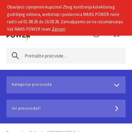
Obavijest cijenjenim kupcima! Zbog korištenja kolektivnog
+385 1 2002 575
godišnjeg odmora, webshop i poslovnica MAKS POWER neće
raditi od 01.08.26 do 16.08.26. Zahvaljujemo se na razumijevanju.
Vaš MAKS POWER team
Zatvori
Kategorije proizvoda
Svi proizvođači