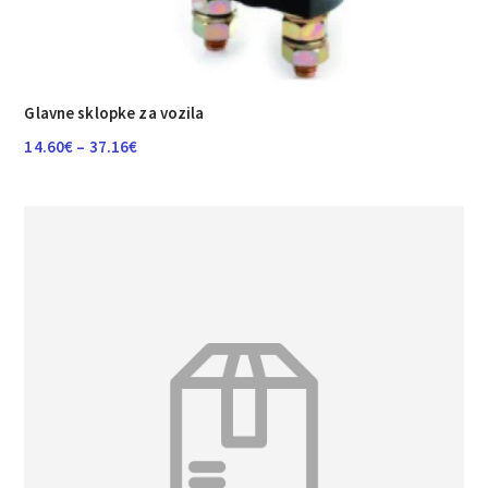
Glavne sklopke za vozila
Raspon
14.60
€
–
37.16
€
cijena:
od
14.60€
do
37.16€