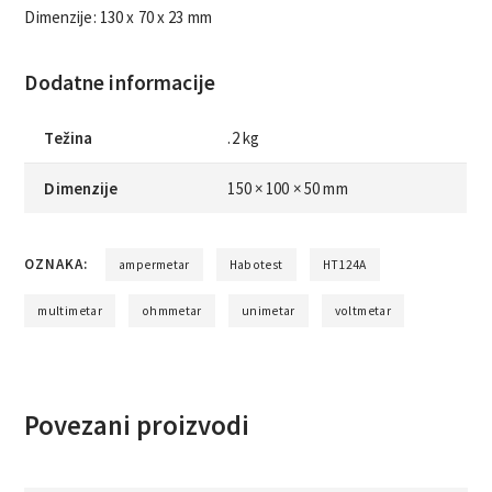
Dimenzije: 130 x 70 x 23 mm
Dodatne informacije
Težina
.2 kg
Dimenzije
150 × 100 × 50 mm
OZNAKA:
ampermetar
Habotest
HT124A
multimetar
ohmmetar
unimetar
voltmetar
Povezani proizvodi