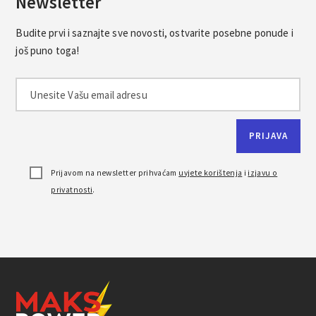
Newsletter
Budite prvi i saznajte sve novosti, ostvarite posebne ponude i
još puno toga!
Prijavom na newsletter prihvaćam
uvjete korištenja
i
izjavu o
privatnosti
.