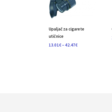
Upaljač za cigarete
utičnice
Raspon
13.01
€
–
42.47
€
cijena:
od
13.01€
do
42.47€