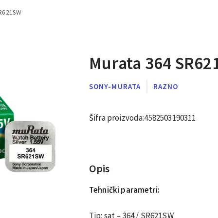
SR621SW
Murata 364 SR62
SONY-MURATA
RAZNO
Šifra proizvoda:
4582503190311
Opis
Tehnički parametri:
Tip: sat – 364 / SR621SW