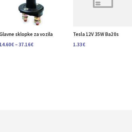
Glavne sklopke za vozila
Tesla 12V 35W Ba20s
Raspon
14.60
€
–
37.16
€
1.33
€
cijena:
od
14.60€
do
37.16€