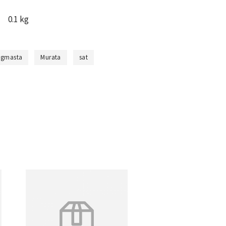
0.1 kg
ugmasta
Murata
sat