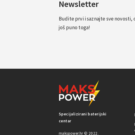
Newsletter
Budite prvi i saznajte sve novosti
još puno toga!
Specijalizirani baterijski
centar
makspower.hr © 2022.