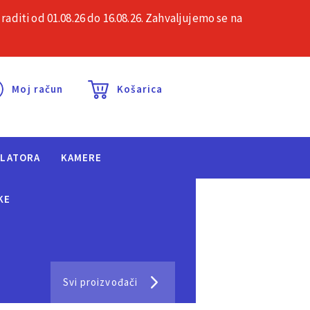
iti od 01.08.26 do 16.08.26. Zahvaljujemo se na
esta pitanja
Kontakt
Moj račun
Košarica
ULATORA
KAMERE
KE
Svi proizvođači