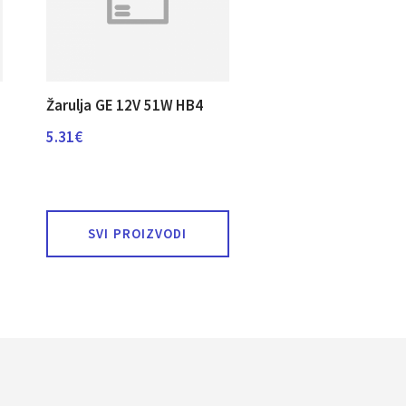
Žarulja GE 12V 51W HB4
5.31
€
SVI PROIZVODI