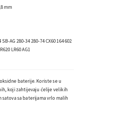
6,8 mm
4 SB-AG 280-34 280-74 CX60 164 602
R620 LR60 AG1
oksidne baterije. Koriste se u
h, koji zahtijevaju ćelije velikih
h satova sa baterijama vrlo malih