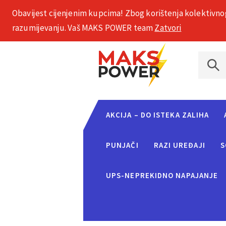
Obavijest cijenjenim kupcima! Zbog korištenja kolektivno
+385 1 2002 575
razumijevanju. Vaš MAKS POWER team
Zatvori
AKCIJA – DO ISTEKA ZALIHA
PUNJAČI
RAZI UREĐAJI
S
UPS-NEPREKIDNO NAPAJANJE