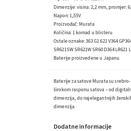
Dimenzije: visina: 2,2 mm, promjer: 
Napon: 1,55V
Proizvođač: Murata
Količina: 1 komad u blisteru
Ostale oznake: 363 G1 621 V364 GP36
SR621SW SR621W SR60 D364 LR621 L
Baterije proizvedene u Japanu.
Baterije za satove Murata su srebro-
širokom rasponu satova – od digitalni
dimenzija, do najelegantnijih ženski
dimenzija.
Dodatne informacije