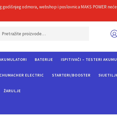
g godišnjeg odmora, webshop i poslovnica MAKS POWER neće rad
O nama
Č
AKUMULATORI
BATERIJE
ISPITIVAČI – TESTERI AKUM
CHUMACHER ELECTRIC
STARTERI/BOOSTER
SVJETILJ
ŽARULJE