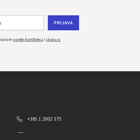
ihvaćam
uvjete korištenja
i
izjavu o
+385 1 2002 575
Kontaktirajte nas