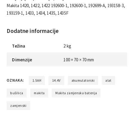
Makita 1420, 1422, 1422 192600-1, 192600-1, 192699-A, 193158-3,
193159-1, 1433, 1434, 1435, 1435F
Dodatne informacije
Težina
2 kg
Dimenzije
100 × 70 × 70 mm
OZNAKA:
1.5AH
14.4V
akumulatorski
alat
bušilica
makita
Makita zamjenska baterija
zamjenski