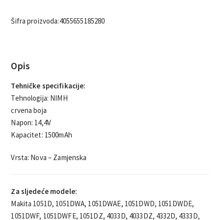
Šifra proizvoda:
4055655185280
Opis
Tehničke specifikacije:
Tehnologija: NIMH
crvena boja
Napon: 14,4V
Kapacitet: 1500mAh
Vrsta: Nova – Zamjenska
Za sljedeće modele:
Makita 1051D, 1051DWA, 1051DWAE, 1051DWD, 1051DWDE,
1051DWF, 1051DWFE, 1051DZ, 4033D, 4033DZ, 4332D, 4333D,