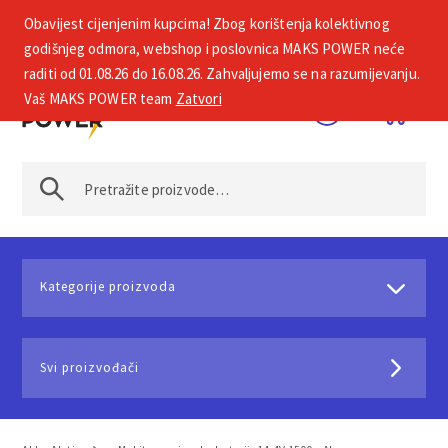
Obavijest cijenjenim kupcima! Zbog korištenja kolektivnog
+385 1 2002 575
godišnjeg odmora, webshop i poslovnica MAKS POWER neće
raditi od 01.08.26 do 16.08.26. Zahvaljujemo se na razumijevanju.
Vaš MAKS POWER team
Zatvori
Kategorije proizvoda
Svi proizvođači