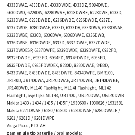
4333DWAE, 4333DWD, 4333DWDE, 4333DZ, 5094DWD,
5630DWD, 6228DW, 6228DWAE, 6228DWBE, 6228DWE, 6233D,
6233DWAE, 6233DWBE , 6236DWBE, 6236DWDE, 6237D,
6237DWDE, 6280DWAE, 6333D, 6333DA, 6333DWA, 6333DWAE,
6333DWBE, 6336D, 6336DWA, 6336DWAE, 6336DWB,
6336DWBE, 6336DWDE, 6337D, 6337DWAE, 6337DWDE,
6337DWDESP, 6337DWFE, 6339DWDE, 6339DWFE, 6932FD,
6932FDWDE , 6933FD, 6934FD, 6934FDWDE, 6935FD,
6935FDWDE, 6935FDWDEX, 8280D, 8280DWAE, 8433D,
8433DWAE, 8433DWDE, 8433DWFE, 8434DWFE, BMR100,
JR140D, JR140DWA, JR140DWAE, JR140DWB, JR140DWBE,
JR140DWD, ML140 Flashlight, ML141 Flashlight, ML142
Flashlight, Svjetiljka ML143, UB140D, UB140DWA, UB140DWB
Makita 1433 / 1434 / 1435 / 1435F / 1930600 / 1930626 / 1931591
Makita 6271DWAE / 6280 / 6280D / 6280DWAE / 6280DWALE /
6281 / 6281D / 6281DWPE
Viega Picco, PT3-AH
zamjenjuje tip baterije / broj modela: