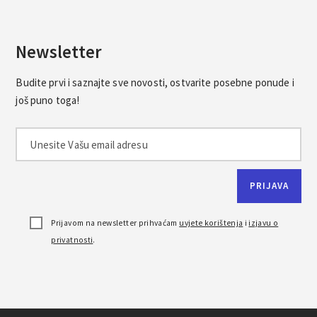
Newsletter
Budite prvi i saznajte sve novosti, ostvarite posebne ponude i
još puno toga!
Prijavom na newsletter prihvaćam
uvjete korištenja
i
izjavu o
privatnosti
.