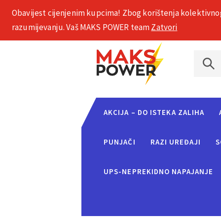
Obavijest cijenjenim kupcima! Zbog korištenja kolektivno
+385 1 2002 575
razumijevanju. Vaš MAKS POWER team
Zatvori
AKCIJA – DO ISTEKA ZALIHA
PUNJAČI
RAZI UREĐAJI
S
UPS-NEPREKIDNO NAPAJANJE