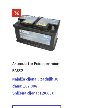
m
Akumulator Exide premium
EA852
Najniža cijena u zadnjih 30
dana:
107.00
€
Snižena cijena:
120.00
€