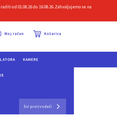
iti od 01.08.26 do 16.08.26. Zahvaljujemo se na
esta pitanja
Kontakt
Moj račun
Košarica
ULATORA
KAMERE
KE
Svi proizvođači