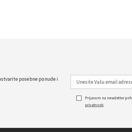
, ostvarite posebne ponude i
Prijavom na newsletter pr
privatnosti
.