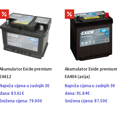
Akumulator Exide premium
Akumulator Exide premiu
EA612
EA406 (azija)
Najniža cijena u zadnjih 30
Najniža cijena u zadnjih 30
dana:
83.61
€
dana:
91.84
€
Snižena cijena:
79.00
€
Snižena cijena:
87.50
€