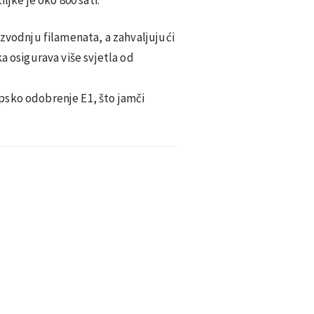
izvodnju filamenata, a zahvaljujući
a osigurava više svjetla od
psko odobrenje E1, što jamči