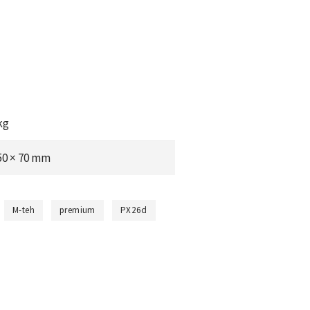
kg
 50 × 70 mm
M-teh
premium
PX26d