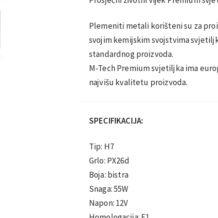
Plemeniti metali korišteni su za pro
svojim kemijskim svojstvima svjetiljk
standardnog proizvoda.
M-Tech Premium svjetiljka ima euro
najvišu kvalitetu proizvoda.
SPECIFIKACIJA:
Tip: H7
Grlo: PX26d
Boja: bistra
Snaga: 55W
Napon: 12V
Homologacija: E1