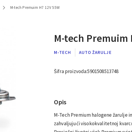
M-tech Premuim H7 12V 55W
M-tech Premuim 
M-TECH
AUTO ŽARULJE
Šifra proizvoda:
5901508513748
Opis
M-Tech Premium halogene žarulje im
zahvaljujući visokokvalitetnoj kvarcn
Prosječni životni vijek Premium svjeti