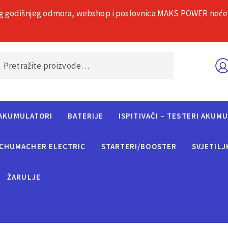
g godišnjeg odmora, webshop i poslovnica MAKS POWER neće rad
O nama
Č
AKUMULATORI
BATERIJE
ISPITIVAČI – TESTERI AKUM
CHUMACHER ELECTRIC
STARTERI/BOOSTER
SVJETILJ
ŽARULJE