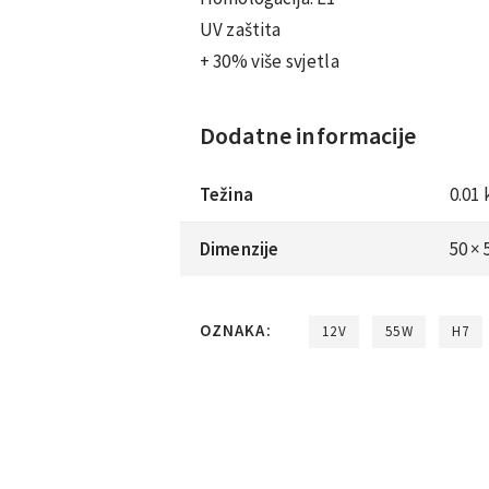
UV zaštita
+ 30% više svjetla
Dodatne informacije
Težina
0.01 
Dimenzije
50 ×
OZNAKA:
12V
55W
H7