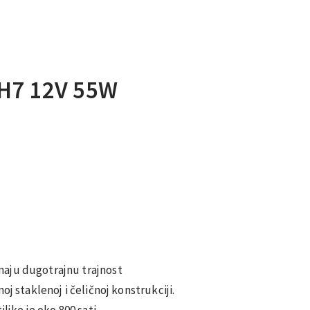
H7 12V 55W
aju dugotrajnu trajnost
oj staklenoj i čeličnoj konstrukciji.
ljke je oko 800 sati.