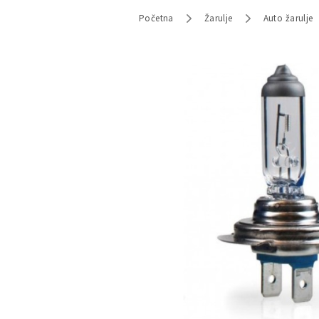
Početna
Žarulje
Auto žarulje