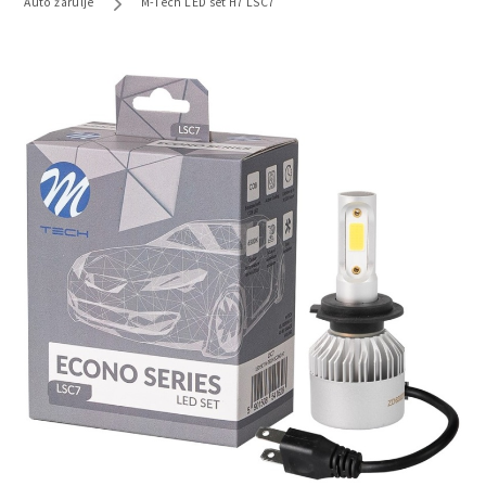
Auto žarulje
M-Tech LED set H7 LSC7