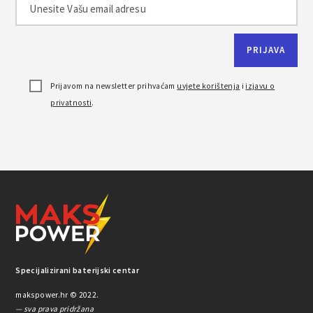
Prijavom na newsletter prihvaćam
uvjete korištenja
i
izjavu o
privatnosti
.
Specijalizirani baterijski centar
makspower.hr © 2022.
— sva prava pridržana