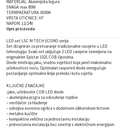
MATERIJAL:
Aluminijska legura
SNAGA:
max 80W
TERMPAERATURA:
6500K
VRSTA UTIČNICE:
H7
NAPON:
12/24V
Opis proizvoda
LED set LSC M-TECH ECONO serija
Set dizajniran za pretvaranje tradicionalne rasvjete u LED
tehnologiju. Svaki set uključuje 2 LED zamjene temeljene na
originalnim Epistar 1021 COB čipovima.
Diode emitiraju jaku, snažnu svjetlost koja jamči maksimalnu
učinkovitost noću. Optimalan raspored dioda omogućuje
postavljanje optimalne linije prekida i kuta svjetla.
KLJUČNE ZNAČAJKE
-jake, učinkovite COB LED diode
– aluminijska jezgra za odvođenje topline
– ventilator za hlađenje
– odvojiva osnovna ogrlica s dodatnom silikonskom brtvom
– metalno kućište
– kompaktna veličina za jednostavnu instalaciju
– jednostavna instalacija bez smetnji s električnom energijom