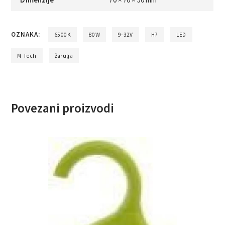
OZNAKA:
6500K
80W
9-32V
H7
LED
M-Tech
žarulja
Povezani proizvodi