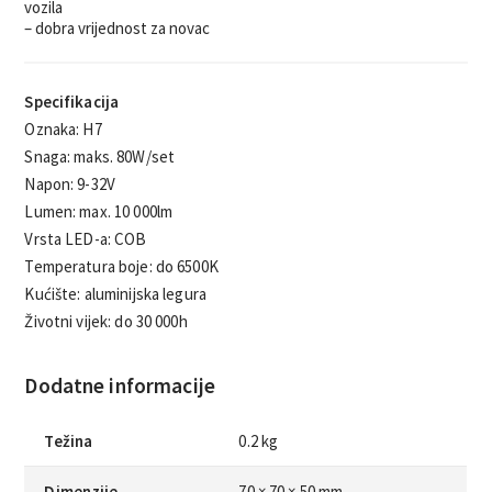
vozila
– dobra vrijednost za novac
Specifikacija
Oznaka: H7
Snaga: maks. 80W/set
Napon: 9-32V
Lumen: max. 10 000lm
Vrsta LED-a: COB
Temperatura boje: do 6500K
Kućište: aluminijska legura
Životni vijek: do 30 000h
Dodatne informacije
Težina
0.2 kg
Dimenzije
70 × 70 × 50 mm