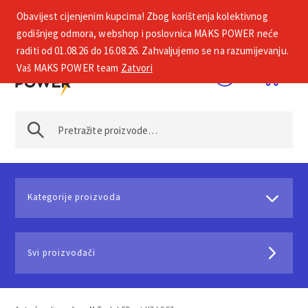
Obavijest cijenjenim kupcima! Zbog korištenja kolektivnog
+385 1 2002 575
godišnjeg odmora, webshop i poslovnica MAKS POWER neće
raditi od 01.08.26 do 16.08.26. Zahvaljujemo se na razumijevanju.
Vaš MAKS POWER team
Zatvori
Kategorije proizvoda
Svi proizvođači