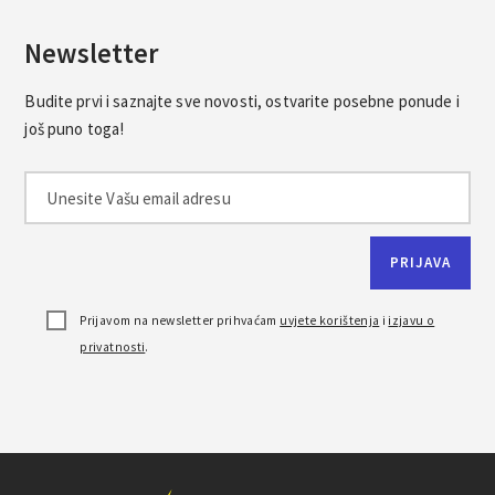
Newsletter
Budite prvi i saznajte sve novosti, ostvarite posebne ponude i
još puno toga!
Prijavom na newsletter prihvaćam
uvjete korištenja
i
izjavu o
privatnosti
.