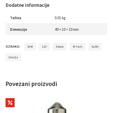
Dodatne informacije
Težina
0.01 kg
Dimenzije
40 × 10 × 10 mm
OZNAKA:
10W
12V
36mm
M-Tech
Sulfit
žarulja
Povezani proizvodi