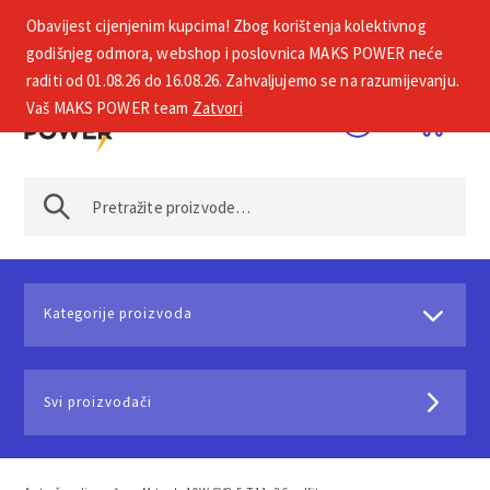
Obavijest cijenjenim kupcima! Zbog korištenja kolektivnog
+385 1 2002 575
godišnjeg odmora, webshop i poslovnica MAKS POWER neće
raditi od 01.08.26 do 16.08.26. Zahvaljujemo se na razumijevanju.
Vaš MAKS POWER team
Zatvori
Kategorije proizvoda
Svi proizvođači