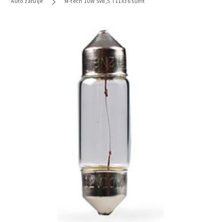
Auto žarulje
M-tech 10W SV8,5 T11x36 sulfit