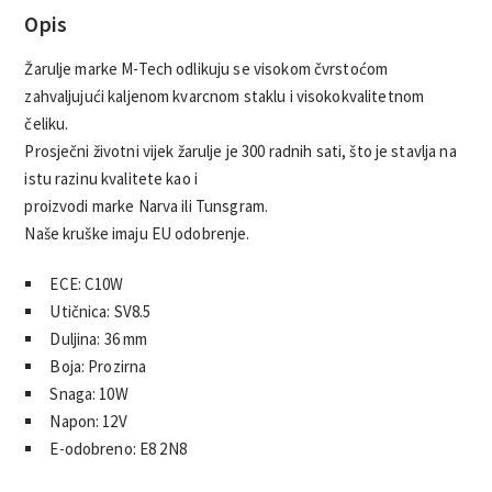
Opis
Žarulje marke M-Tech odlikuju se visokom čvrstoćom
zahvaljujući kaljenom kvarcnom staklu i visokokvalitetnom
čeliku.
Prosječni životni vijek žarulje je 300 radnih sati, što je stavlja na
istu razinu kvalitete kao i
proizvodi marke Narva ili Tunsgram.
Naše kruške imaju EU odobrenje.
ECE: C10W
Utičnica: SV8.5
Duljina: 36 mm
Boja: Prozirna
Snaga: 10W
Napon: 12V
E-odobreno: E8 2N8