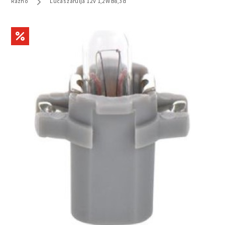
Razno
Lucas žarulja 12V 1,2W B8,3d