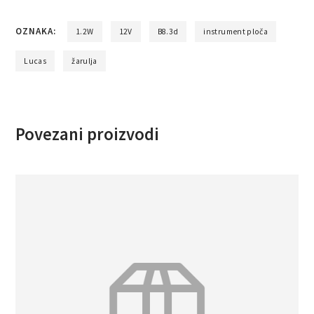
OZNAKA:
1.2W
12V
B8.3d
instrument ploča
Lucas
žarulja
Povezani proizvodi