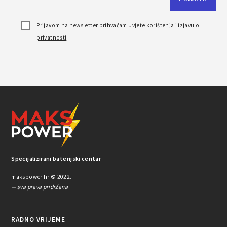
Prijavom na newsletter prihvaćam
uvjete korištenja
i
izjavu o
privatnosti
.
Specijalizirani baterijski centar
makspower.hr © 2022.
— sva prava pridržana
RADNO VRIJEME