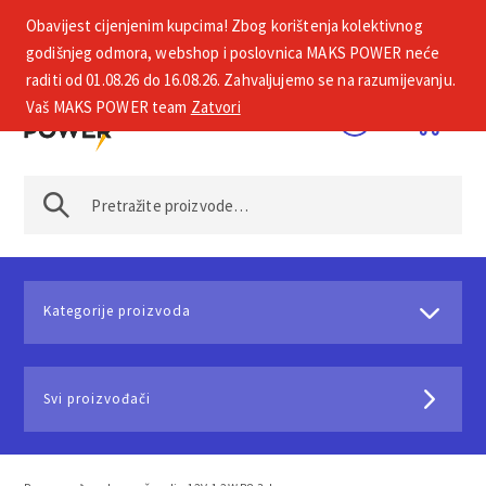
Obavijest cijenjenim kupcima! Zbog korištenja kolektivnog
+385 1 2002 575
godišnjeg odmora, webshop i poslovnica MAKS POWER neće
raditi od 01.08.26 do 16.08.26. Zahvaljujemo se na razumijevanju.
Vaš MAKS POWER team
Zatvori
Kategorije proizvoda
Svi proizvođači