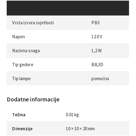
Detalji proizvoda
Vrsta izvora svjetlosti
PB3
Napon
12.0 V
Nazivna snaga
1,2 W
Tip gedore
B8,3D
Tip lampe
pomoćna
Dodatne informacije
Težina
0.01 kg
Dimenzije
10 × 10 × 20 mm