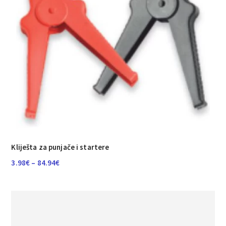
Kliješta za punjače i startere
Raspon
3.98
€
–
84.94
€
cijena:
od
3.98€
do
84.94€