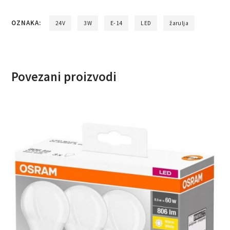
OZNAKA:
24V
3W
E-14
LED
žarulja
Povezani proizvodi