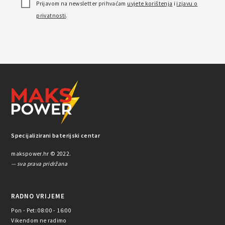
Prijavom na newsletter prihvaćam
uvjete korištenja
i
izjavu o
privatnosti
.
Specijalizirani baterijski centar
makspower.hr © 2022.
— sva prava pridržana
RADNO VRIJEME
Pon - Pet: 08:00 - 16:00
Vikendom ne radimo