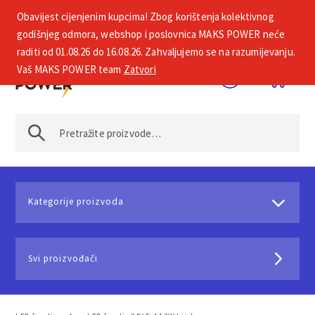
Obavijest cijenjenim kupcima! Zbog korištenja kolektivnog
+385 1 2002 575
godišnjeg odmora, webshop i poslovnica MAKS POWER neće
raditi od 01.08.26 do 16.08.26. Zahvaljujemo se na razumijevanju.
Vaš MAKS POWER team
Zatvori
Kategorije proizvoda
Svi proizvođači