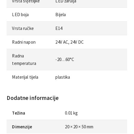
Vrsta svjetiljke
LED žarulja
LED boja
Bijela
Vrsta ručke
E14
Radni napon
24V AC, 24V DC
Radna
-20…60°C
temperatura
Materijal tijela
plastika
Dodatne informacije
Težina
0.01 kg
Dimenzije
20 × 20 × 50 mm