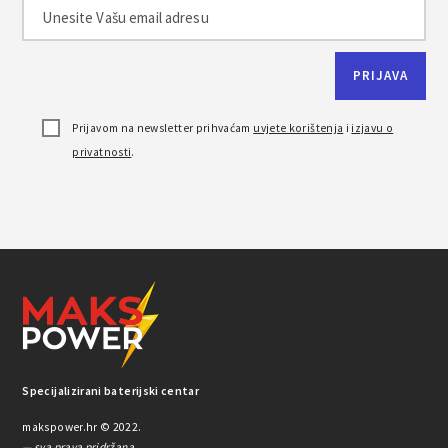
Prijavom na newsletter prihvaćam
uvjete korištenja
i
izjavu o
privatnosti
.
Specijalizirani baterijski centar
makspower.hr © 2022.
— sva prava pridržana