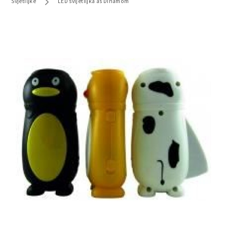
Svjetiljke
LED svijetiljka as Dinamom