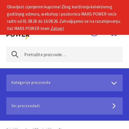
Obavijest cijenjenim kupcima! Zbog korištenja kolektivnog
+385 1 2002 575
godišnjeg odmora, webshop i poslovnica MAKS POWER neće
raditi od 01.08.26 do 16.08.26. Zahvaljujemo se na razumijevanju.
Vaš MAKS POWER team
Zatvori
Kategorije proizvoda
Svi proizvođači