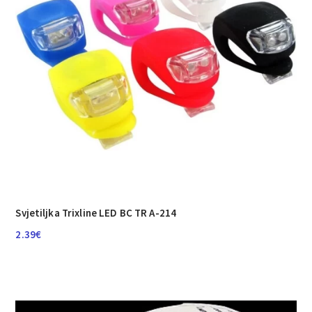
Svjetiljka Trixline LED BC TR A-214
2.39
€