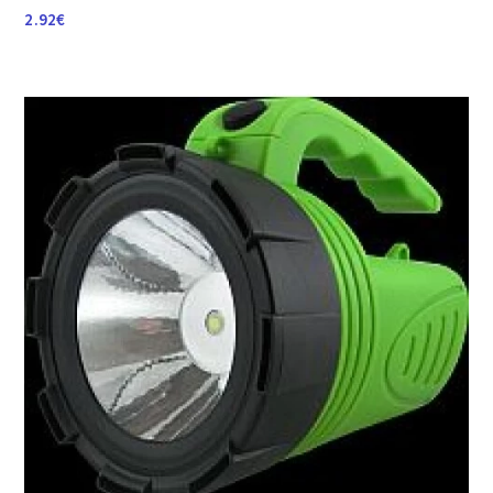
2.92
€