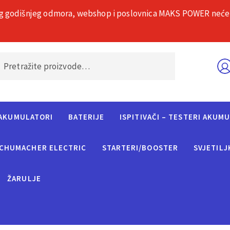
g godišnjeg odmora, webshop i poslovnica MAKS POWER neće rad
O nama
Č
AKUMULATORI
BATERIJE
ISPITIVAČI – TESTERI AKUM
CHUMACHER ELECTRIC
STARTERI/BOOSTER
SVJETILJ
ŽARULJE