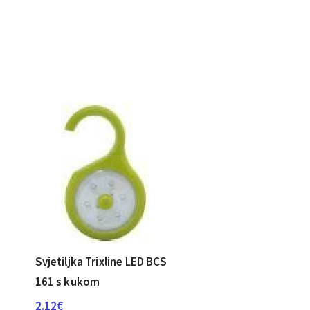
Svjetiljka Trixline LED BCS
161 s kukom
2.12
€