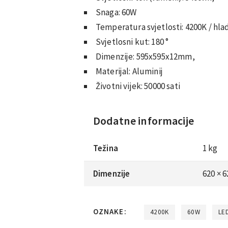
Snaga: 60W
Temperatura svjetlosti: 4200K / hla
Svjetlosni kut: 180 °
Dimenzije: 595x595x12mm,
Materijal: Aluminij
Životni vijek: 50000 sati
Dodatne informacije
Težina
1 kg
Dimenzije
620 × 
OZNAKE:
4200K
60W
LE