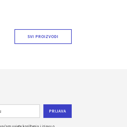
SVI PROIZVODI
ihvaćam
uvjete korištenja
i
izjavu o