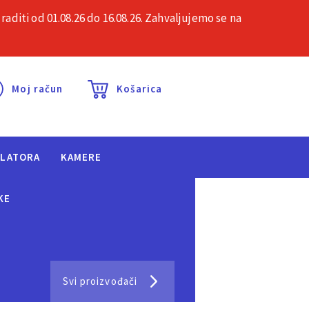
iti od 01.08.26 do 16.08.26. Zahvaljujemo se na
esta pitanja
Kontakt
Moj račun
Košarica
ULATORA
KAMERE
KE
Svi proizvođači