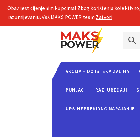
Obavijest cijenjenim kupcima! Zbog korištenja kolektivno
+385 1 2002 575
razumijevanju. Vaš MAKS POWER team
Zatvori
AKCIJA – DO ISTEKA ZALIHA
PUNJAČI
RAZI UREĐAJI
S
UPS-NEPREKIDNO NAPAJANJE