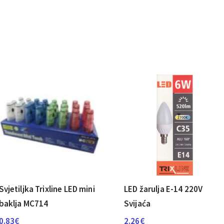
Svjetiljka Trixline LED mini
LED žarulja E-14 220V
baklja MC714
Svijaća
0.83
€
2.26
€