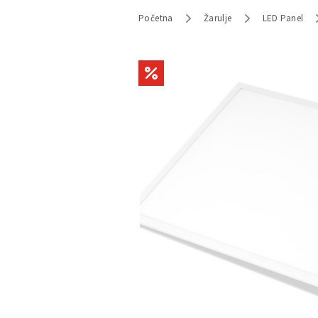
Početna
Žarulje
LED Panel