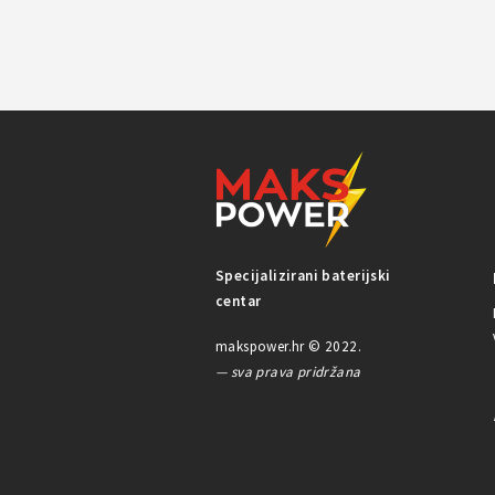
Specijalizirani baterijski
centar
makspower.hr © 2022.
— sva prava pridržana