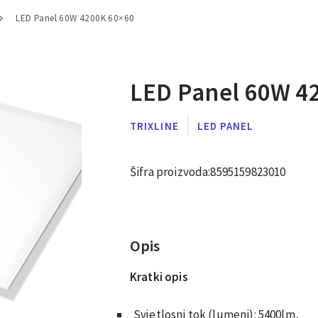
LED Panel 60W 4200K 60×60
LED Panel 60W 4
TRIXLINE
LED PANEL
Šifra proizvoda:
8595159823010
Opis
Kratki opis
Svjetlosni tok (lumeni): 5400lm,