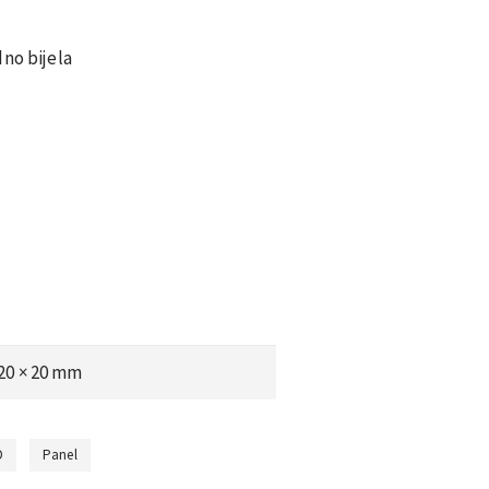
dno bijela
620 × 20 mm
D
Panel