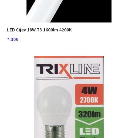
LED Cijev 18W T8 1600lm 4200K
7.30
€