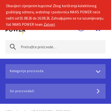
Obavijest cijenjenim kupcima! Zbog korištenja kolektivnog
+385 1 2002 575
godišnjeg odmora, webshop i poslovnica MAKS POWER neće
raditi od 01.08.26 do 16.08.26. Zahvaljujemo se na razumijevanju.
Vaš MAKS POWER team
Zatvori
Kategorije proizvoda
Svi proizvođači