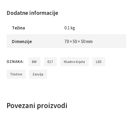
Dodatne informacije
Težina
0.1 kg
Dimenzije
70 × 50 × 50 mm
OZNAKA:
8W
E27
Hladno bijela
LED
Trixline
žarulja
Povezani proizvodi