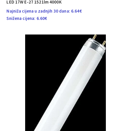
LED 17W E-27 1521lm 4000K
Najniža cijena u zadnjih 30 dana:
6.64
€
Snižena cijena:
6.60
€