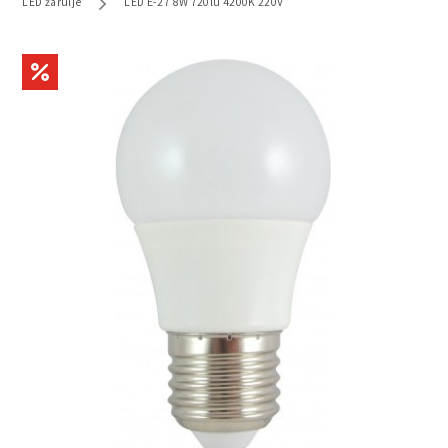
LED žarulje
LED E-27 8W 720lu 4200K 220V