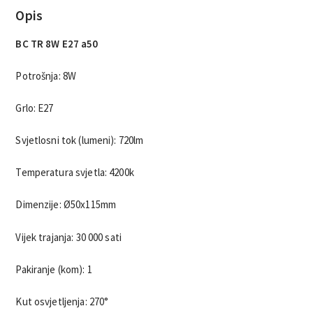
Opis
BC TR 8W E27 a50
Potrošnja: 8W
Grlo: E27
Svjetlosni tok (lumeni): 720lm
Temperatura svjetla: 4200k
Dimenzije: Ø50x115mm
Vijek trajanja: 30 000 sati
Pakiranje (kom): 1
Kut osvjetljenja: 270°