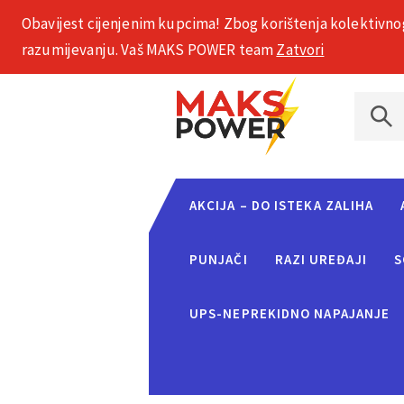
Obavijest cijenjenim kupcima! Zbog korištenja kolektivno
+385 1 2002 575
razumijevanju. Vaš MAKS POWER team
Zatvori
AKCIJA – DO ISTEKA ZALIHA
PUNJAČI
RAZI UREĐAJI
S
UPS-NEPREKIDNO NAPAJANJE