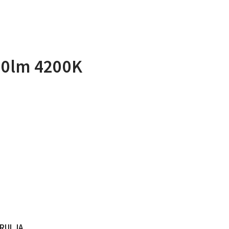
50lm 4200K
ARULJA