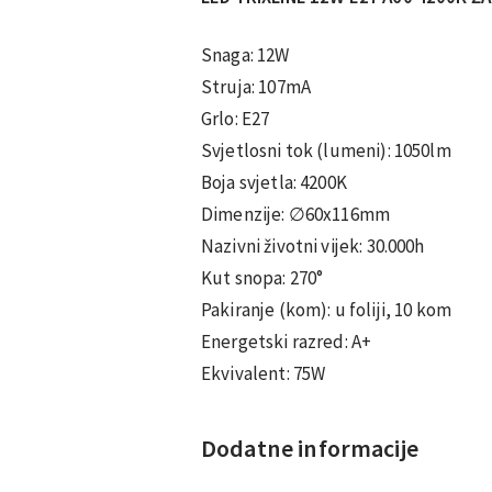
Snaga: 12W
Struja: 107mA
Grlo: E27
Svjetlosni tok (lumeni): 1050lm
Boja svjetla: 4200K
Dimenzije: ∅60x116mm
Nazivni životni vijek: 30.000h
Kut snopa: 270°
Pakiranje (kom): u foliji, 10 kom
Energetski razred: A+
Ekvivalent: 75W
Dodatne informacije