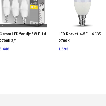
Osram LED žarulje 5W E-14
LED Rocket 4W E-14 C35
2700K 3/1
2700K
5.44
€
1.59
€