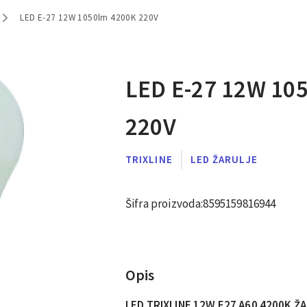
LED E-27 12W 1050lm 4200K 220V
LED E-27 12W 10
220V
TRIXLINE
LED ŽARULJE
Šifra proizvoda:
8595159816944
Opis
LED TRIXLINE 12W E27 A60 4200K Ž