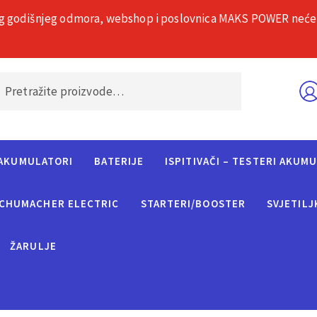
g godišnjeg odmora, webshop i poslovnica MAKS POWER neće rad
O nama
Č
AKUMULATORI
BATERIJE
ISPITIVAČI – TESTERI AKUM
CHUMACHER ELECTRIC
STARTERI/BOOSTER
SVJETILJ
ŽARULJE