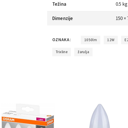
Težina
0.5 kg
Dimenzije
150 ×
OZNAKA:
1050lm
12W
E
Trixline
žarulja