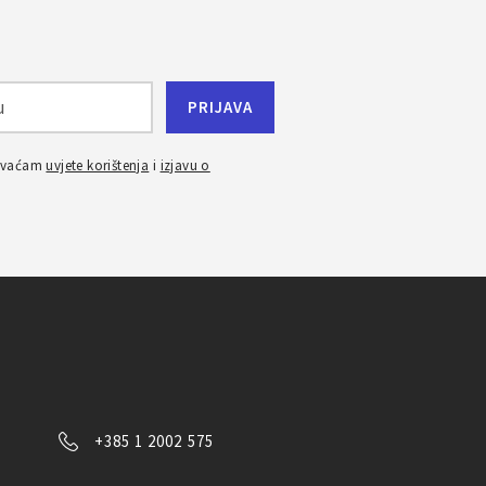
ihvaćam
uvjete korištenja
i
izjavu o
+385 1 2002 575