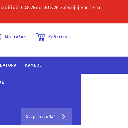
iti od 01.08.26 do 16.08.26. Zahvaljujemo se na
esta pitanja
Kontakt
Moj račun
Košarica
ULATORA
KAMERE
KE
Svi proizvođači