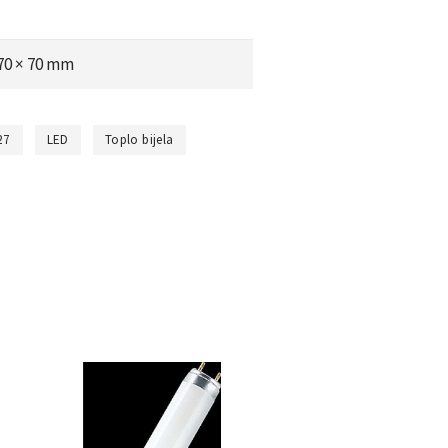
 70 × 70 mm
27
LED
Toplo bijela