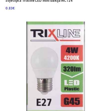
Svjetiljka Trixline LED mini baklja MC714
0.83
€