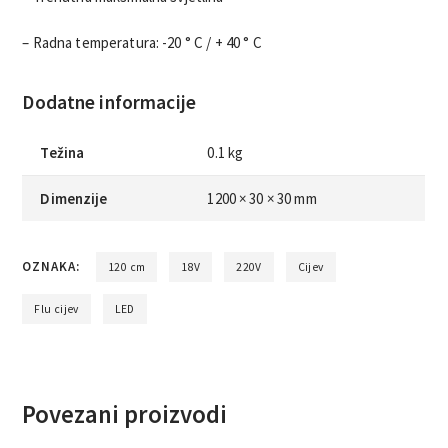
– Radna temperatura: -20 ° C / + 40 ° C
Dodatne informacije
Težina
0.1 kg
Dimenzije
1200 × 30 × 30 mm
OZNAKA:
120 cm
18V
220V
Cijev
Flu cijev
LED
Povezani proizvodi