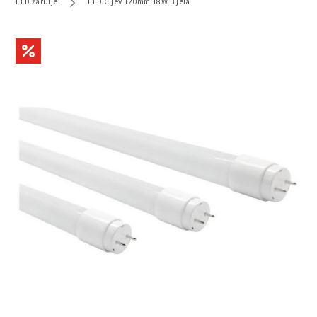
LED žarulje
LED Cijev 120mm 18W Bijela