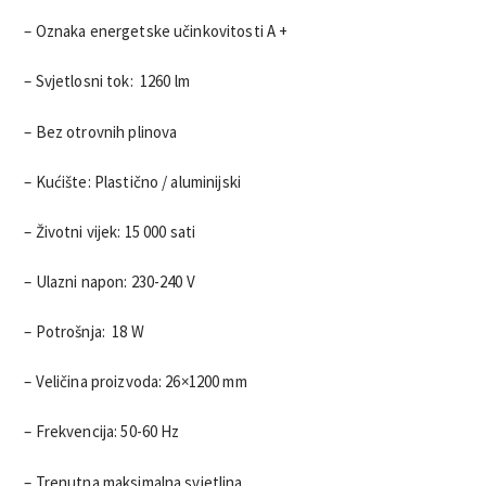
– Oznaka energetske učinkovitosti A +
– Svjetlosni tok: 1260 lm
– Bez otrovnih plinova
– Kućište: Plastično / aluminijski
– Životni vijek: 15 000 sati
– Ulazni napon: 230-240 V
– Potrošnja: 18 W
– Veličina proizvoda: 26×1200 mm
– Frekvencija: 50-60 Hz
– Trenutna maksimalna svjetlina