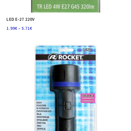
LED E-27 220V
Raspon
1.99
€
–
5.71
€
cijena:
od
1.99€
do
5.71€