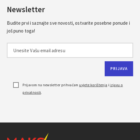
Newsletter
Budite prvi i saznajte sve novosti, ostvarite posebne ponude i
još puno toga!
Prijavom na newsletter prihvaćam
uvjete korištenja
i
izjavu o
privatnosti
.