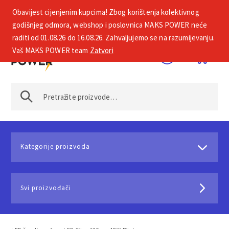
Obavijest cijenjenim kupcima! Zbog korištenja kolektivnog
+385 1 2002 575
godišnjeg odmora, webshop i poslovnica MAKS POWER neće
raditi od 01.08.26 do 16.08.26. Zahvaljujemo se na razumijevanju.
Vaš MAKS POWER team
Zatvori
Kategorije proizvoda
Svi proizvođači