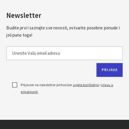
Newsletter
Budite prvi i saznajte sve novosti, ostvarite posebne ponude i
još puno toga!
Prijavom na newsletter prihvaćam
uvjete korištenja
i
izjavu o
privatnosti
.