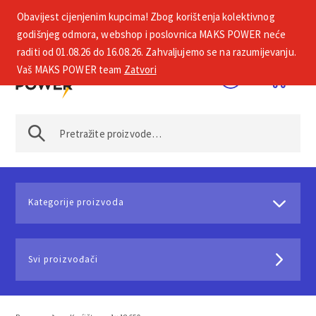
Obavijest cijenjenim kupcima! Zbog korištenja kolektivnog
+385 1 2002 575
godišnjeg odmora, webshop i poslovnica MAKS POWER neće
raditi od 01.08.26 do 16.08.26. Zahvaljujemo se na razumijevanju.
Vaš MAKS POWER team
Zatvori
Kategorije proizvoda
Svi proizvođači