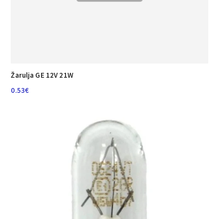
Žarulja GE 12V 21W
0.53
€