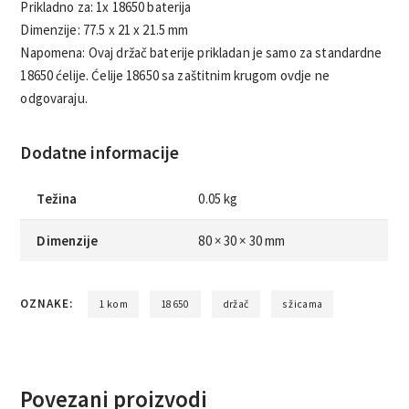
Prikladno za: 1x 18650 baterija
Dimenzije: 77.5 x 21 x 21.5 mm
Napomena: Ovaj držač baterije prikladan je samo za standardne
18650 ćelije. Ćelije 18650 sa zaštitnim krugom ovdje ne
odgovaraju.
Dodatne informacije
Težina
0.05 kg
Dimenzije
80 × 30 × 30 mm
OZNAKE:
1 kom
18650
držač
s žicama
Povezani proizvodi