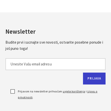
Newsletter
Budite prvi i saznajte sve novosti, ostvarite posebne ponude i
još puno toga!
Prijavom na newsletter prihvaćam
uvjete korištenja
i
izjavu o
privatnosti
.