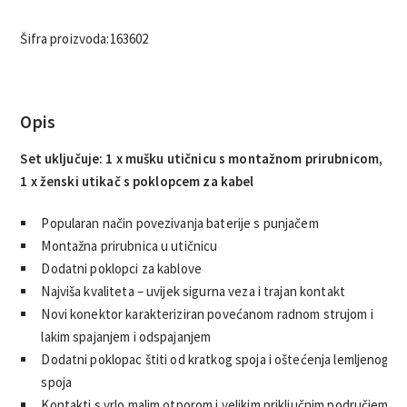
Šifra proizvoda:
163602
Opis
Set uključuje: 1 x mušku utičnicu s montažnom prirubnicom,
1 x ženski utikač s poklopcem za kabel
Popularan način povezivanja baterije s punjačem
Montažna prirubnica u utičnicu
Dodatni poklopci za kablove
Najviša kvaliteta – uvijek sigurna veza i trajan kontakt
Novi konektor karakteriziran povećanom radnom strujom i
lakim spajanjem i odspajanjem
Dodatni poklopac štiti od kratkog spoja i oštećenja lemljenog
spoja
Kontakti s vrlo malim otporom i velikim priključnim područjem