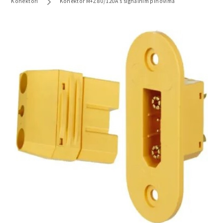
Konektori
Konektor M+Ž 80/120A s signalnim pinovima