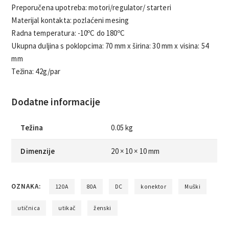
Preporučena upotreba: motori/regulator/ starteri
Materijal kontakta: pozlaćeni mesing
Radna temperatura: -10ºC do 180ºC
Ukupna duljina s poklopcima: 70 mm x širina: 30 mm x visina: 54
mm
Težina: 42g/par
Dodatne informacije
Težina
0.05 kg
Dimenzije
20 × 10 × 10 mm
OZNAKA:
120A
80A
DC
konektor
Muški
utičnica
utikač
ženski