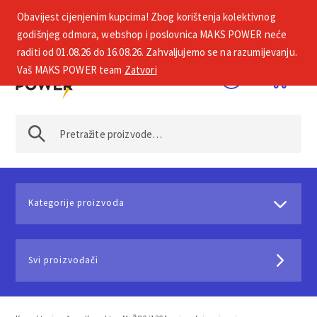
Obavijest cijenjenim kupcima! Zbog korištenja kolektivnog
+385 1 2002 575
godišnjeg odmora, webshop i poslovnica MAKS POWER neće
raditi od 01.08.26 do 16.08.26. Zahvaljujemo se na razumijevanju.
Vaš MAKS POWER team
Zatvori
Kategorije proizvoda
Svi proizvođači