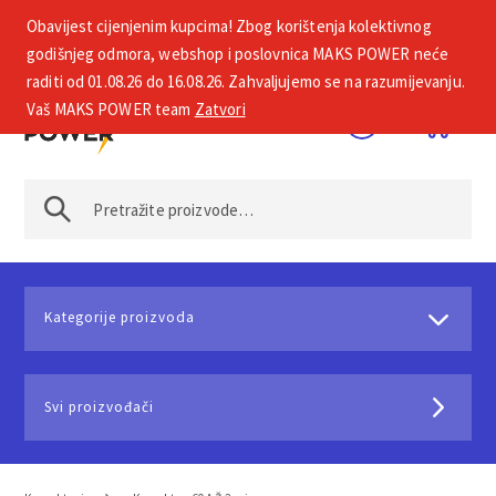
Obavijest cijenjenim kupcima! Zbog korištenja kolektivnog
+385 1 2002 575
godišnjeg odmora, webshop i poslovnica MAKS POWER neće
raditi od 01.08.26 do 16.08.26. Zahvaljujemo se na razumijevanju.
Vaš MAKS POWER team
Zatvori
Kategorije proizvoda
Svi proizvođači