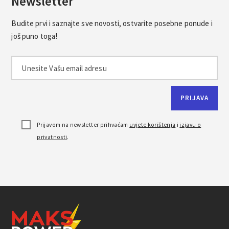
Newsletter
Budite prvi i saznajte sve novosti, ostvarite posebne ponude i
još puno toga!
Prijavom na newsletter prihvaćam
uvjete korištenja
i
izjavu o
privatnosti
.