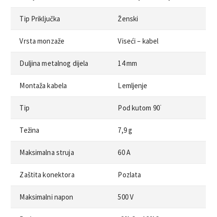
Tip Priključka
Ženski
Vrsta monzaže
Viseći – kabel
Duljina metalnog dijela
14 mm
Montaža kabela
Lemljenje
Tip
Pod kutom 90˙
Težina
7,9 g
Maksimalna struja
60 A
Zaštita konektora
Pozlata
Maksimalni napon
500 V