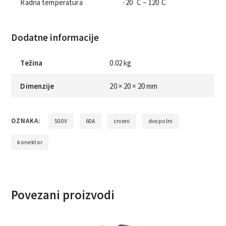
Radna temperatura
-20˙ C – 120˙C
Dodatne informacije
Težina
0.02 kg
Dimenzije
20 × 20 × 20 mm
OZNAKA:
500V
60A
crveni
dvopolni
konektor
Povezani proizvodi