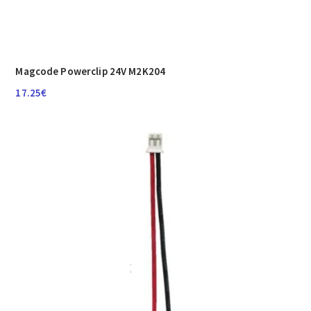
Magcode Powerclip 24V M2K204
17.25
€