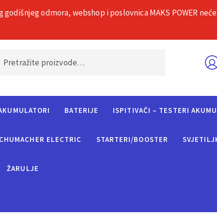
g godišnjeg odmora, webshop i poslovnica MAKS POWER neće rad
O nama
Č
AKUMULATORI
BATERIJE
ISPITIVAČI – TESTERI AKUM
CHUMACHER ELECTRIC
STARTERI/BOOSTER
SVJETILJ
ŽARULJE