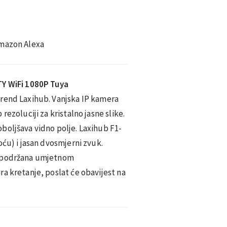
Amazon Alexa
TY WiFi 1080P Tuya
rend Laxihub. Vanjska IP kamera
rezoluciji za kristalno jasne slike.
boljšava vidno polje. Laxihub F1-
oću) i jasan dvosmjerni zvuk.
a podržana umjetnom
a kretanje, poslat će obavijest na