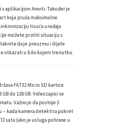
 s aplikacijom Arenti. Također je
art koja pruža maksimalne
nkronizaciju tisuća uređaja
ije možete pratiti situaciju s
otaknite da je preuzmu i dijele
te otkazati u bilo kojem trenutku.
ržava FAT32 Micro SD kartice
 GB do 128 GB. Videozapisi se
matu. Važno je da postoje 3
u – kada kamera detektira pokret
 72 sata (ako je usluga pohrane u