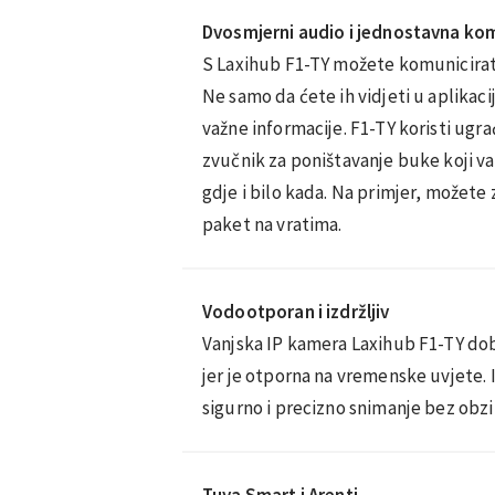
Dvosmjerni audio i jednostavna ko
S Laxihub F1-TY možete komunicirati
Ne samo da ćete ih vidjeti u aplikaci
važne informacije. F1-TY koristi ugr
zvučnik za poništavanje buke koji 
gdje i bilo kada. Na primjer, možete
paket na vratima.
Vodootporan i izdržljiv
Vanjska IP kamera Laxihub F1-TY dobr
jer je otporna na vremenske uvjete.
sigurno i precizno snimanje bez obzira
Tuya Smart i Arenti