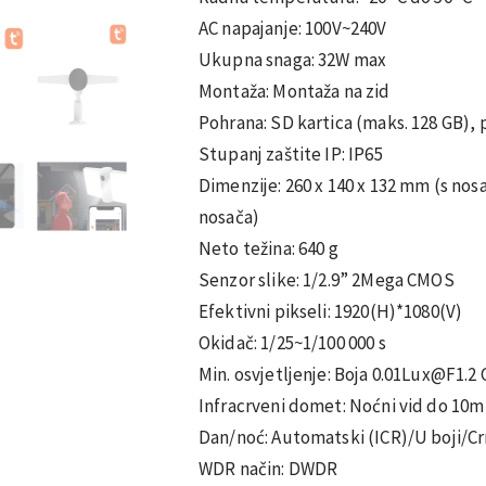
AC napajanje: 100V~240V
Ukupna snaga: 32W max
Montaža: Montaža na zid
Pohrana: SD kartica (maks. 128 GB),
Stupanj zaštite IP: IP65
Dimenzije: 260 x 140 x 132 mm (s nos
nosača)
Neto težina: 640 g
Senzor slike: 1/2.9” 2Mega CMOS
Efektivni pikseli: 1920(H)*1080(V)
Okidač: 1/25~1/100 000 s
Min. osvjetljenje: Boja 0.01Lux@F1.2
Infracrveni domet: Noćni vid do 10m
Dan/noć: Automatski (ICR)/U boji/Cr
WDR način: DWDR