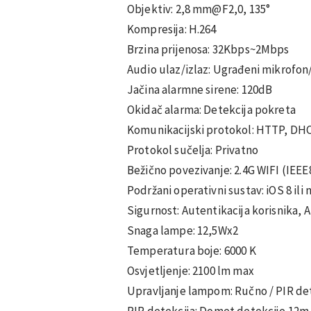
Objektiv: 2,8 mm@F2,0, 135°
Kompresija: H.264
Brzina prijenosa: 32Kbps~2Mbps
Audio ulaz/izlaz: Ugrađeni mikrofon
Jačina alarmne sirene: 120dB
Okidač alarma: Detekcija pokreta
Komunikacijski protokol: HTTP, DH
Protokol sučelja: Privatno
Bežično povezivanje: 2.4G WIFI (IEE
Podržani operativni sustav: iOS 8 ili no
Sigurnost: Autentikacija korisnika, 
Snaga lampe: 12,5Wx2
Temperatura boje: 6000 K
Osvjetljenje: 2100 lm max
Upravljanje lampom: Ručno / PIR de
PIR detekcija: Domet detekcije 12m