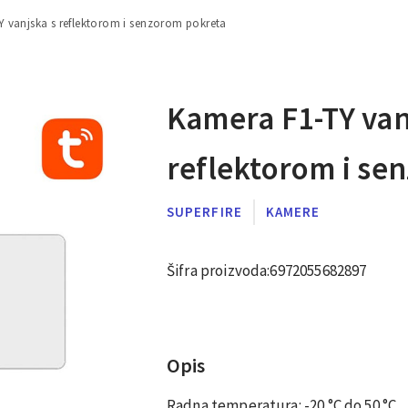
 vanjska s reflektorom i senzorom pokreta
Kamera F1-TY van
reflektorom i se
SUPERFIRE
KAMERE
Šifra proizvoda:
6972055682897
Opis
Radna temperatura: -20 °C do 50 °C