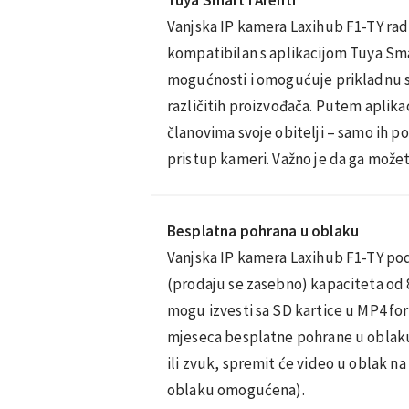
Vanjska IP kamera Laxihub F1-TY radi
kompatibilan s aplikacijom Tuya Sm
mogućnosti i omogućuje prikladnu si
različitih proizvođača. Putem aplikac
članovima svoje obitelji – samo ih p
pristup kameri. Važno je da ga može
Besplatna pohrana u oblaku
Vanjska IP kamera Laxihub F1-TY pod
(prodaju se zasebno) kapaciteta od 8
mogu izvesti sa SD kartice u MP4 for
mjeseca besplatne pohrane u oblak
ili zvuk, spremit će video u oblak na
oblaku omogućena).