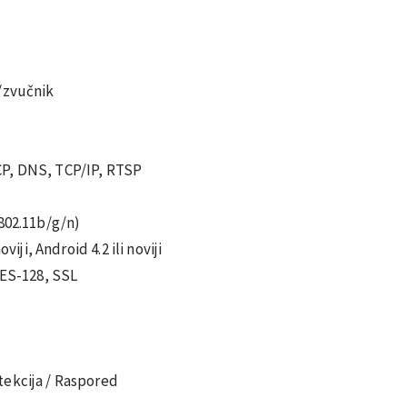
/zvučnik
CP, DNS, TCP/IP, RTSP
E802.11b/g/n)
viji, Android 4.2 ili noviji
AES-128, SSL
tekcija / Raspored