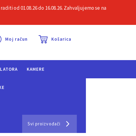
iti od 01.08.26 do 16.08.26. Zahvaljujemo se na
esta pitanja
Kontakt
Moj račun
Košarica
ULATORA
KAMERE
KE
Svi proizvođači