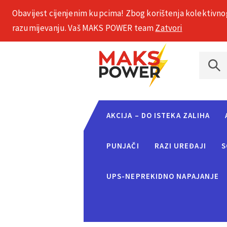
Obavijest cijenjenim kupcima! Zbog korištenja kolektivno
+385 1 2002 575
razumijevanju. Vaš MAKS POWER team
Zatvori
AKCIJA – DO ISTEKA ZALIHA
PUNJAČI
RAZI UREĐAJI
S
UPS-NEPREKIDNO NAPAJANJE