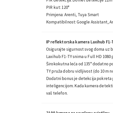
PIR kut: 120°
Primjena: Arenti, Tuya Smart
Kompatibilnost: Google Assistant, 
IP reflektorska kamera Laxihub F1-
Osigurajte sigurnost svog doma uz b
Laxihub F1-TY snima u Full HD 1080 p 
Širokokutna leća od 135° dodatno po
TY pruža dobru vidljivost (do 10 m n
Dodatni bonus je detekcija pokret
inteligencijom. Kada kamera detektir
vaš telefon.
2100 lumena za savršenu svjetlinu