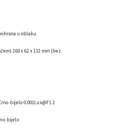
 pohrana u oblaku
ačem) 260 x 62 x 132 mm (bez
 Crno-bijelo 0.001Lux@F1.2
no-bijelo