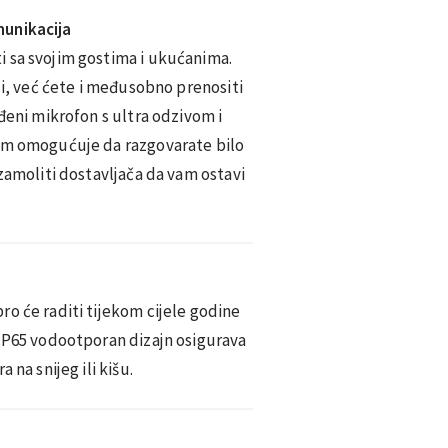
munikacija
 sa svojim gostima i ukućanima.
ji, već ćete i međusobno prenositi
ađeni mikrofon s ultra odzivom i
vam omogućuje da razgovarate bilo
 zamoliti dostavljača da vam ostavi
o će raditi tijekom cijele godine
 IP65 vodootporan dizajn osigurava
 na snijeg ili kišu.