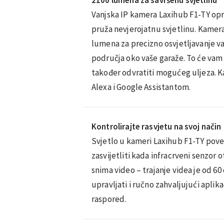
Vanjska IP kamera Laxihub F1-TY opr
pruža nevjerojatnu svjetlinu. Kamer
lumena za precizno osvjetljavanje vaš
područja oko vaše garaže. To će vam 
također odvratiti mogućeg uljeza. 
Alexa i Google Assistantom.
Kontrolirajte rasvjetu na svoj način
Svjetlo u kameri Laxihub F1-TY pove
zasvijetliti kada infracrveni senzor 
snima video – trajanje videa je od 6
upravljati i ručno zahvaljujući aplika
raspored.