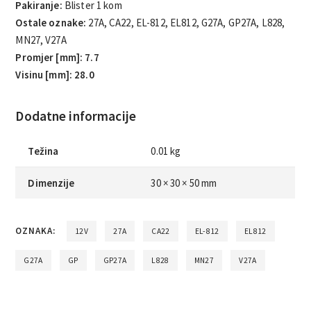
Pakiranje:
Blister 1 kom
Ostale oznake:
27A, CA22, EL-812, EL812, G27A, GP27A, L828,
MN27, V27A
Promjer [mm]: 7.7
Visinu [mm]: 28.0
Dodatne informacije
Težina
0.01 kg
Dimenzije
30 × 30 × 50 mm
OZNAKA:
12V
27A
CA22
EL-812
EL812
G27A
GP
GP27A
L828
MN27
V27A