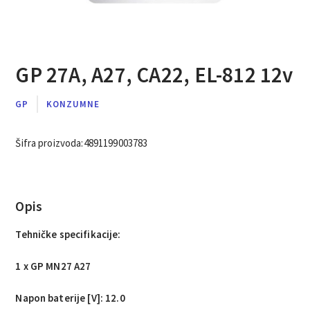
GP 27A, A27, CA22, EL-812 12v
GP
KONZUMNE
Šifra proizvoda:
4891199003783
Opis
Tehničke specifikacije:
1 x GP MN27 A27
Napon baterije
[V]: 12.0