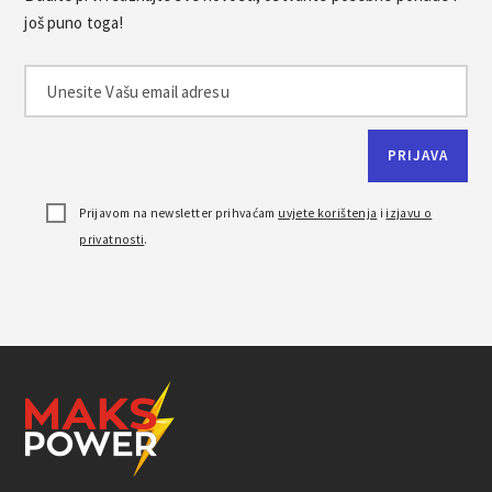
još puno toga!
Prijavom na newsletter prihvaćam
uvjete korištenja
i
izjavu o
privatnosti
.