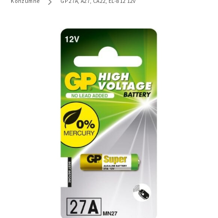
Konzumne
GP 27A, A27, CA22, EL-812 12v