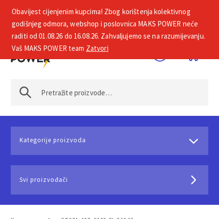
Obavijest cijenjenim kupcima! Zbog korištenja kolektivnog
+385 1 2002 575
godišnjeg odmora, webshop i poslovnica MAKS POWER neće
raditi od 01.08.26 do 16.08.26. Zahvaljujemo se na razumijevanju.
Vaš MAKS POWER team
Zatvori
Kategorije proizvoda
Svi proizvođači