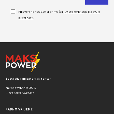
Prijavom na newsletter prihvaćam
uvjete korištenja
i
izjavu o
privatnosti
.
Specijalizirani baterijski centar
makspower.hr © 2022.
— sva prava pridržana
RADNO VRIJEME