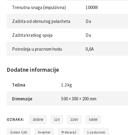
Trenutna snaga (impulzivna)
1000W
Zaštita od obrnutog polariteta
Da
Zaštita kratkog spoja
Da
Potrošnja u praznom hodu
0,6A
Dodatne informacije
Težina
1.2 kg
Dimenzije
500 × 300 × 200 mm
OZNAKA:
1000W
12V
220V
500W
Green Cell
Inverter
Pretvarač
s zaslonom