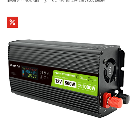
Inverter - Pretvarači
GC inverter 12V-220V 500/1000W