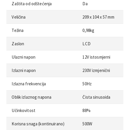
Zaštita od odštećenja
Da
Veličina
209 x 104 x 57 mm
Težina
0,98kg
Zaslon
LCD
Ulazni napon
12V istosmjerni
Izlazni napon
230V izmjenični
Izlazna frekvencija
50Hz
Oblik izlaznog napona
Čista sinusoida
Učinkovitost
88%
Korisna snaga (kontinuirano)
500W