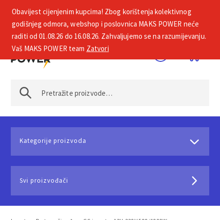
Obavijest cijenjenim kupcima! Zbog korištenja kolektivnog
+385 1 2002 575
godišnjeg odmora, webshop i poslovnica MAKS POWER neće
raditi od 01.08.26 do 16.08.26. Zahvaljujemo se na razumijevanju.
Vaš MAKS POWER team
Zatvori
Kategorije proizvoda
Svi proizvođači