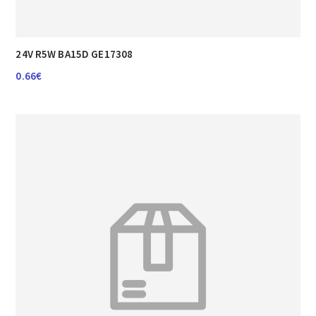
24V R5W BA15D GE17308
0.66
€