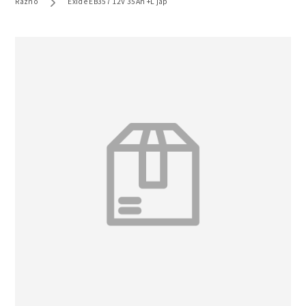
Razno
Exide EB357 12V 35Ah +L jap