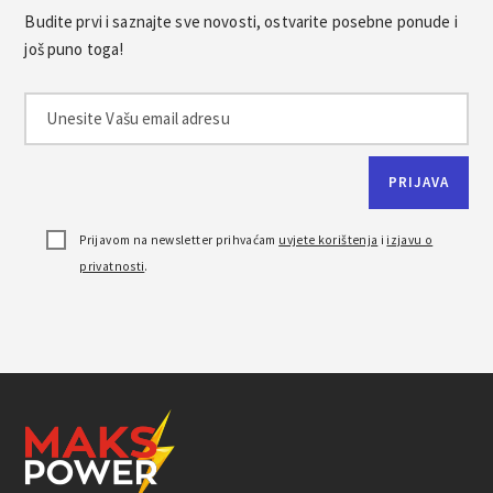
Budite prvi i saznajte sve novosti, ostvarite posebne ponude i
još puno toga!
Prijavom na newsletter prihvaćam
uvjete korištenja
i
izjavu o
privatnosti
.