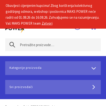
Obavijest cijenjenim kupcima! Zbog korištenja kolektivnog
+385 1 2002 575
godišnjeg odmora, webshop i poslovnica MAKS POWER neće
raditi od 01.08.26 do 16.08.26. Zahvaljujemo se na razumijevanju.
Vaš MAKS POWER team
Zatvori
Kategorije proizvoda
Svi proizvođači