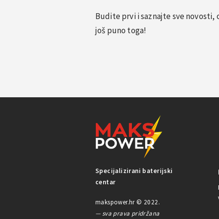
Budite prvi i saznajte sve novosti
još puno toga!
Specijalizirani baterijski
centar
makspower.hr © 2022.
— sva prava pridržana