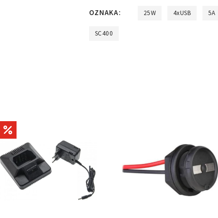
OZNAKA:
25W
4xUSB
5A
SC400