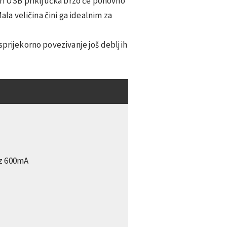
iri USB priključka brzo će ponovno
Mala veličina čini ga idealnim za
sprijekorno povezivanje još debljih
p
Hz 600mA