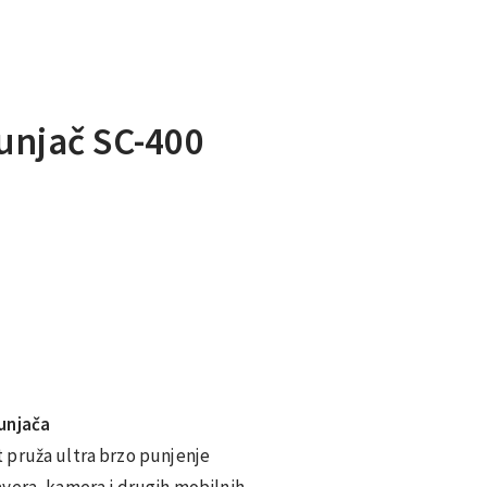
unjač SC-400
unjača
 pruža ultra brzo punjenje
yera, kamera i drugih mobilnih