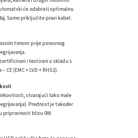
 automatski će odabrati optimalnu
aj. Samo priključite pravi kabel.
nosnim timom: prije ponovnog
regrijavanja.
rtificirani i testirani u skladu s
 – CE (EMC + LVD + RHS2).
nkovit
inkovitosti, stvarajući tako male
egrijavanja). Prednost je također
u pripravnosti blizu 0W.