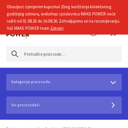
Obavijest cijenjenim kupcima! Zbog korištenja kolektivnog
+385 1 2002 575
godišnjeg odmora, webshop i poslovnica MAKS POWER neće
raditi od 01.08.26 do 16.08.26. Zahvaljujemo se na razumijevanju.
Vaš MAKS POWER team
Zatvori
Kategorije proizvoda
Svi proizvođači