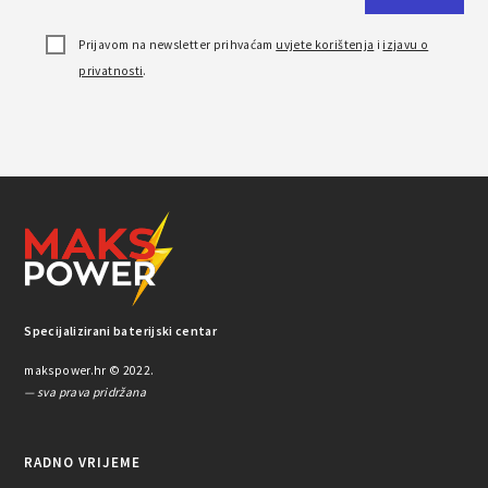
Prijavom na newsletter prihvaćam
uvjete korištenja
i
izjavu o
privatnosti
.
Specijalizirani baterijski centar
makspower.hr © 2022.
— sva prava pridržana
RADNO VRIJEME