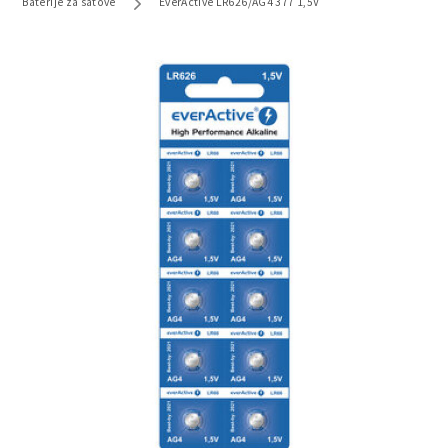
Baterije za satove
EverActive LR626/AG4 377 1,5V