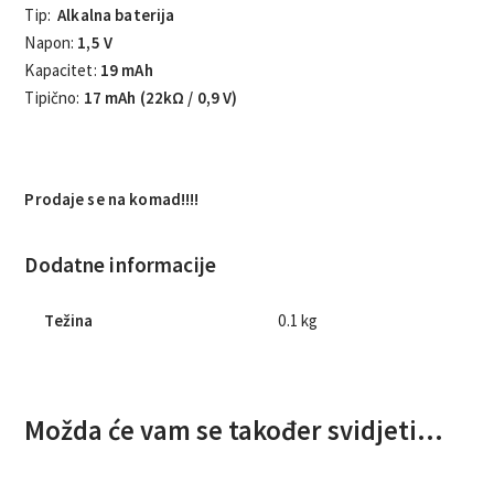
Tip:
Alkalna baterija
Napon:
1,5 V
Kapacitet:
19 mAh
Tipično:
17 mAh (22kΩ / 0,9 V)
Prodaje se na komad!!!!
Dodatne informacije
Težina
0.1 kg
Možda će vam se također svidjeti…