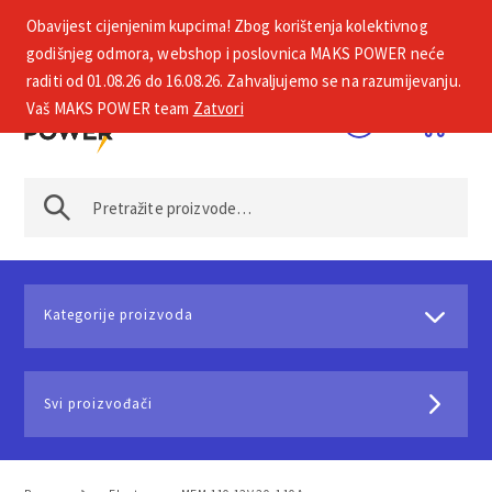
Obavijest cijenjenim kupcima! Zbog korištenja kolektivnog
+385 1 2002 575
godišnjeg odmora, webshop i poslovnica MAKS POWER neće
raditi od 01.08.26 do 16.08.26. Zahvaljujemo se na razumijevanju.
Vaš MAKS POWER team
Zatvori
Kategorije proizvoda
Svi proizvođači