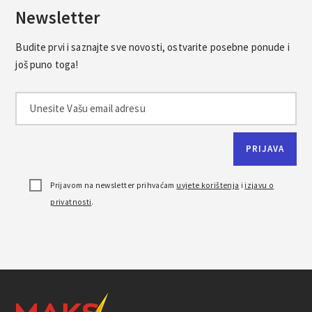
Newsletter
Budite prvi i saznajte sve novosti, ostvarite posebne ponude i
još puno toga!
Prijavom na newsletter prihvaćam
uvjete korištenja
i
izjavu o
privatnosti
.