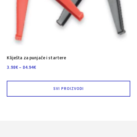
Kliješta za punjače i startere
Raspon
3.98
€
–
84.94
€
cijena:
od
SVI PROIZVODI
3.98€
do
84.94€