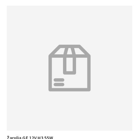
Žarulja GE 12V H3 55W