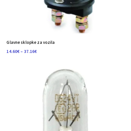
Glavne sklopke za vozila
Raspon
14.60
€
–
37.16
€
cijena:
od
14.60€
do
37.16€