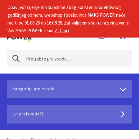
Obavijest cijenjenim kupcima! Zbog korištenja kolektivnog
+385 1 2002 575
godišnjeg odmora, webshop i poslovnica MAKS POWER neće
raditi od 01.08.26 do 16.08.26. Zahvaljujemo se na razumijevanju.
Vaš MAKS POWER team
Zatvori
Kategorije proizvoda
Svi proizvođači