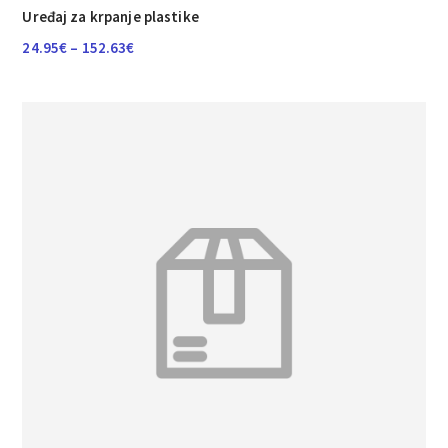
Uređaj za krpanje plastike
Raspon
24.95
€
–
152.63
€
cijena:
od
24.95€
do
152.63€