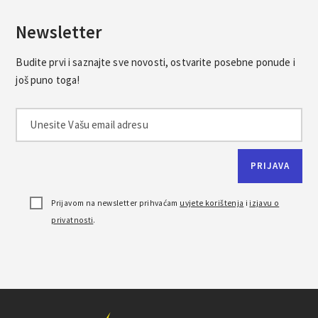
Newsletter
Budite prvi i saznajte sve novosti, ostvarite posebne ponude i
još puno toga!
Prijavom na newsletter prihvaćam
uvjete korištenja
i
izjavu o
privatnosti
.