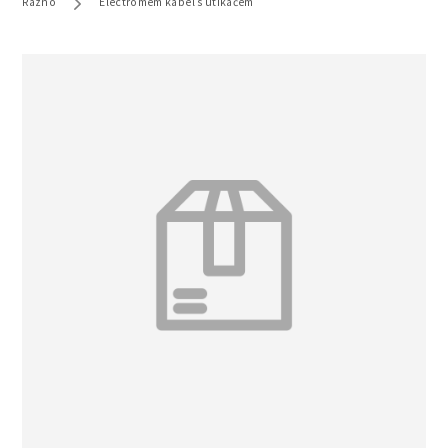
Razno
Electromem kabel s utikačem