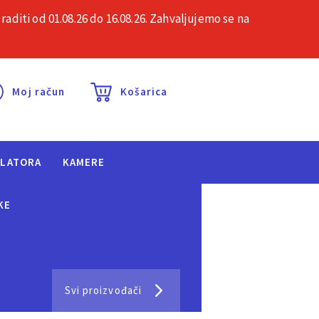
iti od 01.08.26 do 16.08.26. Zahvaljujemo se na
esta pitanja
Kontakt
Moj račun
Košarica
ULATORA
KAMERE
KE
Svi proizvođači