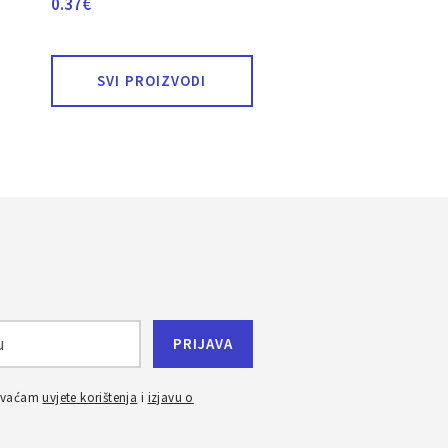
0.37
€
SVI PROIZVODI
ihvaćam
uvjete korištenja
i
izjavu o