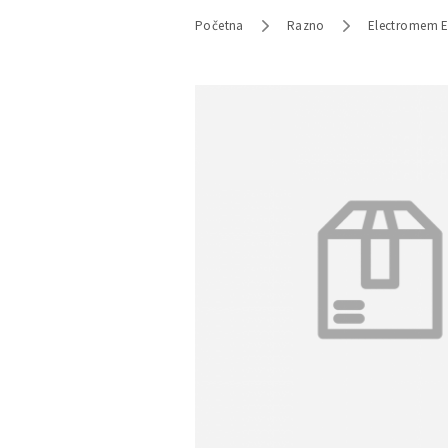
Početna
Razno
Electromem E