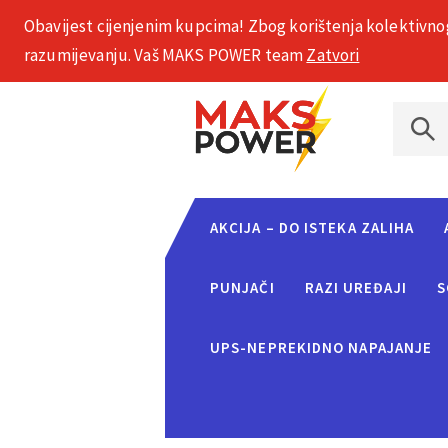
Obavijest cijenjenim kupcima! Zbog korištenja kolektivno
+385 1 2002 575
razumijevanju. Vaš MAKS POWER team
Zatvori
AKCIJA – DO ISTEKA ZALIHA
PUNJAČI
RAZI UREĐAJI
S
UPS-NEPREKIDNO NAPAJANJE