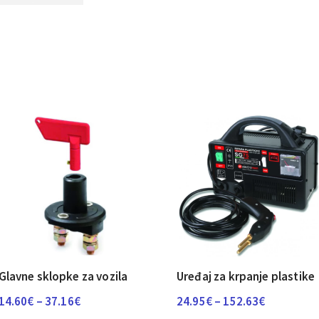
Glavne sklopke za vozila
Uređaj za krpanje plastike
Raspon
Raspon
14.60
€
–
37.16
€
24.95
€
–
152.63
€