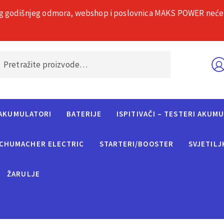
g godišnjeg odmora, webshop i poslovnica MAKS POWER neće rad
O nama
Č
AKUMULATORI
BATERIJE
ISPITIVAČI – TESTERI AKUM
CHUMACHER ELECTRIC
STARTERI/BOOSTER
SVJETILJ
ŽARULJE