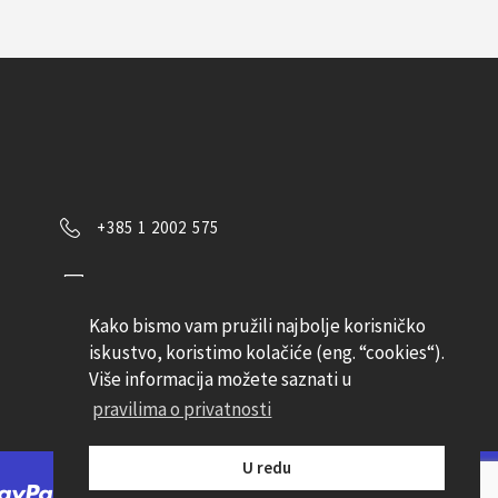
+385 1 2002 575
Kontaktirajte nas
Kako bismo vam pružili najbolje korisničko
Pratite nas
iskustvo, koristimo kolačiće (eng. “cookies“).
Više informacija možete saznati u
pravilima o privatnosti
U redu