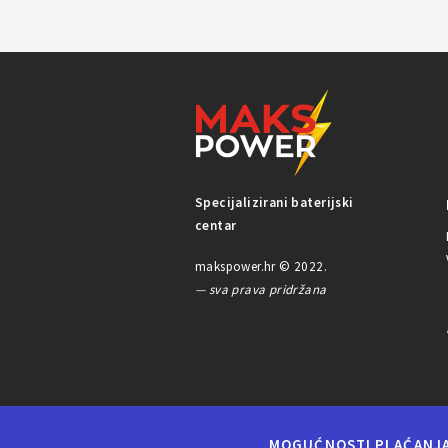
Specijalizirani baterijski
centar
makspower.hr © 2022.
— sva prava pridržana
MOGUĆNOSTI PLAĆANJ