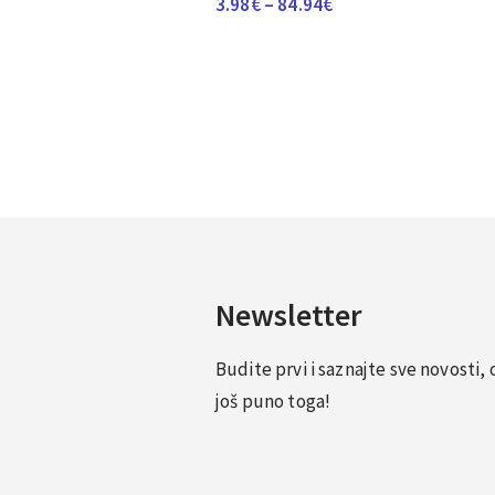
Raspon
3.98
€
–
84.94
€
cijena:
od
3.98€
do
84.94€
Newsletter
Budite prvi i saznajte sve novosti
još puno toga!