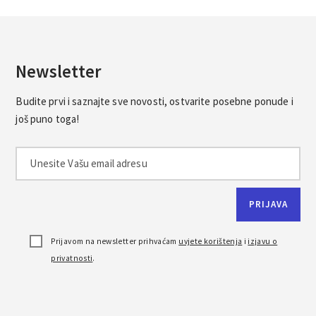
Newsletter
Budite prvi i saznajte sve novosti, ostvarite posebne ponude i
još puno toga!
Prijavom na newsletter prihvaćam
uvjete korištenja
i
izjavu o
privatnosti
.