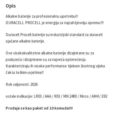
Opis
Alkalne baterije za profesionalnu upotrebu!!
DURACELL PROCELL je energija za najzahtjevniju opremu!!!
Duracell Procell baterije su industrijski standard za duracell
ojačane alkalne baterije.
Ove visokokvalitetne alkalne baterije dizajnirane su za
poduzeća i dizajnirane su za najveća opterećenja.
Karakteriziraju ih visoke performanse tijekom životnog vijeka
čak iu teškim uvjetima!!
Rok valjanosti: 2026
ostale indikacije: LR03 / AAA / R03 / MN 2400 / Micro / AM4 / E92
Prodaje se kao paket od 10 komada!!!!