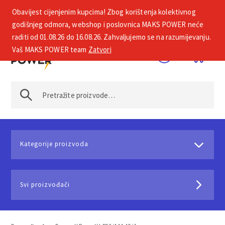
Obavijest cijenjenim kupcima! Zbog korištenja kolektivnog
+385 1 2002 575
godišnjeg odmora, webshop i poslovnica MAKS POWER neće
raditi od 01.08.26 do 16.08.26. Zahvaljujemo se na razumijevanju.
Vaš MAKS POWER team
Zatvori
Kategorije proizvoda
Svi proizvođači