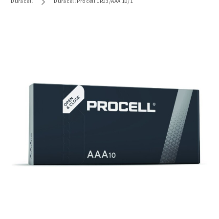
Duracell
Duracell Procell LR03/AAA 10/1