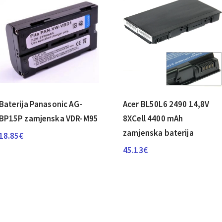
Baterija Panasonic AG-
Acer BL50L6 2490 14,8V
BP15P zamjenska VDR-M95
8XCell 4400 mAh
zamjenska baterija
18.85
€
45.13
€