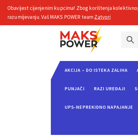
Obavijest cijenjenim kupcima! Zbog korištenja kolektivno
+385 1 2002 575
razumijevanju. Vaš MAKS POWER team
Zatvori
AKCIJA – DO ISTEKA ZALIHA
PUNJAČI
RAZI UREĐAJI
S
UPS-NEPREKIDNO NAPAJANJE