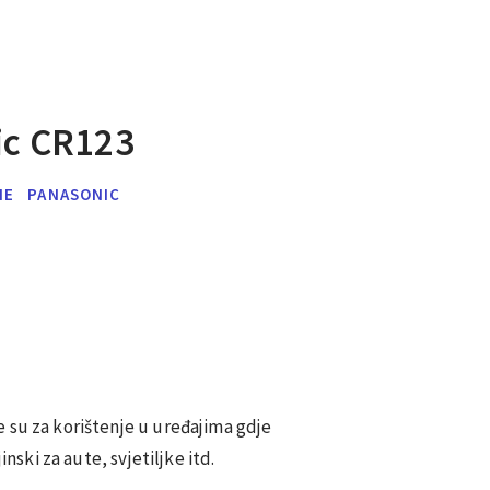
ic CR123
NE
PANASONIC
 su za korištenje u uređajima gdje
inski za aute, svjetiljke itd.