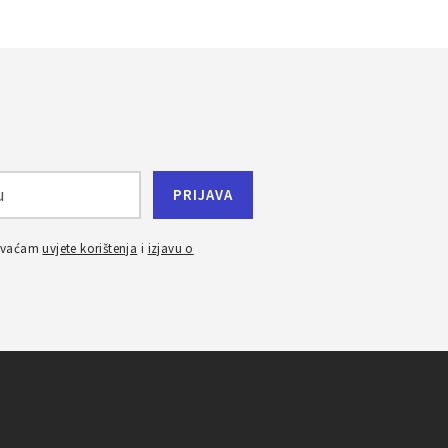
ihvaćam
uvjete korištenja
i
izjavu o