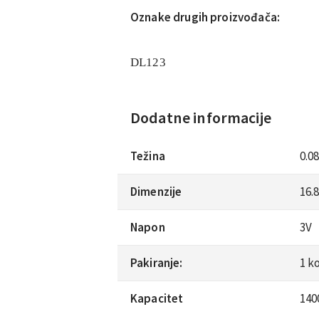
Oznake drugih proizvođača:
DL123
Dodatne informacije
Težina
0.0
Dimenzije
16.
Napon
3V
Pakiranje:
1 k
Kapacitet
14