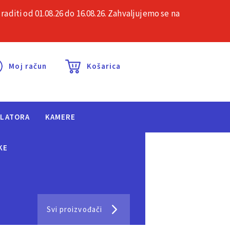
iti od 01.08.26 do 16.08.26. Zahvaljujemo se na
esta pitanja
Kontakt
Moj račun
Košarica
ULATORA
KAMERE
KE
Svi proizvođači