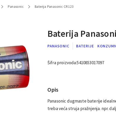
Panasonic
Baterija Panasonic CR123
Baterija Panason
PANASONIC
BATERIJE
KONZUM
Šifra proizvoda:
5410853017097
Opis
Panasonic dugmaste baterije idealne
treba veća struja pražnjenja. npr. dalj