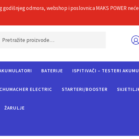
g godišnjeg odmora, webshop i poslovnica MAKS POWER neće rad
O nama
Č
AKUMULATORI
BATERIJE
ISPITIVAČI – TESTERI AKUM
CHUMACHER ELECTRIC
STARTERI/BOOSTER
SVJETILJ
ŽARULJE