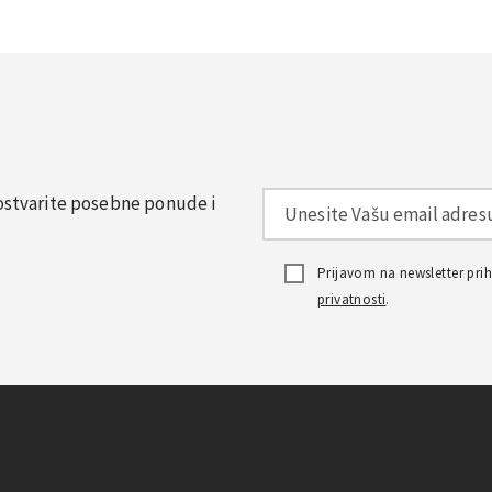
, ostvarite posebne ponude i
Prijavom na newsletter pr
privatnosti
.