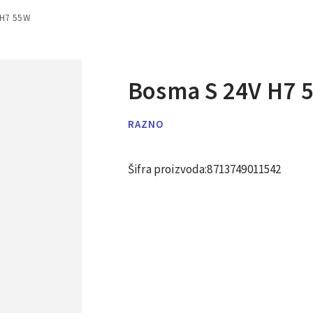
 H7 55W
Bosma S 24V H7 
RAZNO
Šifra proizvoda:
8713749011542