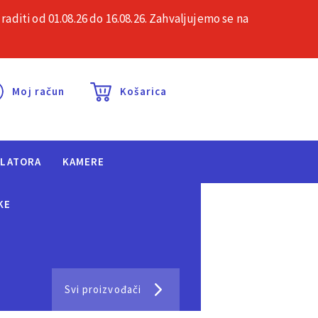
iti od 01.08.26 do 16.08.26. Zahvaljujemo se na
esta pitanja
Kontakt
Moj račun
Košarica
ULATORA
KAMERE
KE
Svi proizvođači