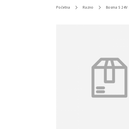
Početna
Razno
Bosma S 24V