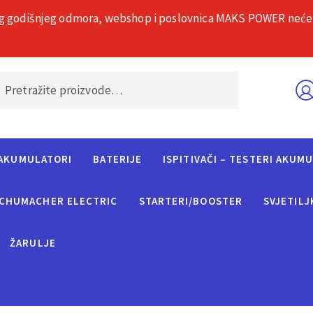
g godišnjeg odmora, webshop i poslovnica MAKS POWER neće rad
O nama
Č
AKUMULATORI
BATERIJE
ISPITIVAČI – TESTERI AKUM
CHUMACHER ELECTRIC
STARTERI/BOOSTER
SVJETILJ
ŽARULJE