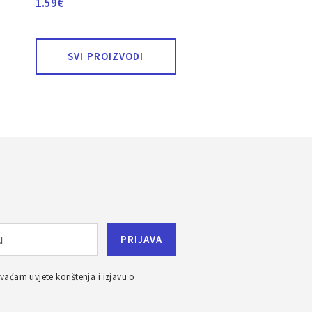
1.59
€
SVI PROIZVODI
ihvaćam
uvjete korištenja
i
izjavu o