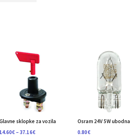
Glavne sklopke za vozila
Osram 24V 5W ubodna
Raspon
14.60
€
–
37.16
€
0.80
€