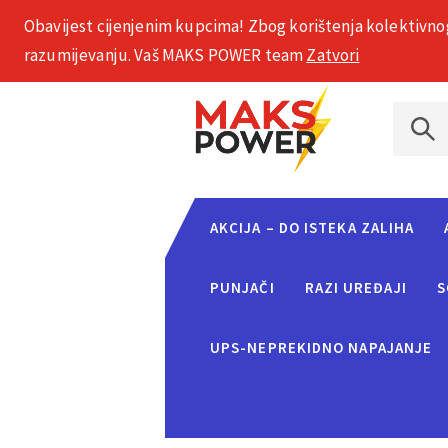
Obavijest cijenjenim kupcima! Zbog korištenja kolektivno
+385 1 2002 575
razumijevanju. Vaš MAKS POWER team
Zatvori
AKCIJA – DO ISTEKA ZALIHA
PUNJAČI
RAZI UREĐAJI
S
UPS-NEPREKIDNO NAPAJANJE