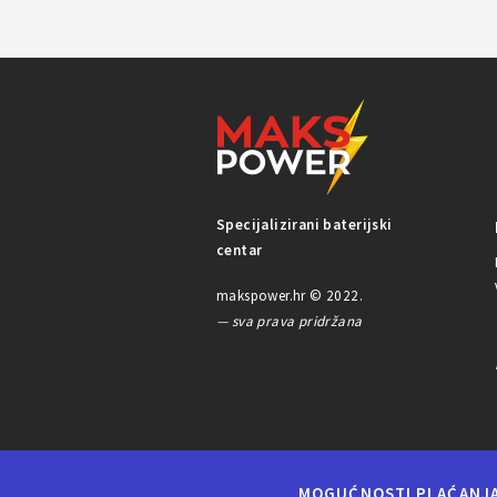
Specijalizirani baterijski
centar
makspower.hr © 2022.
— sva prava pridržana
MOGUĆNOSTI PLAĆANJ