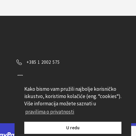
+385 1 2002 575
Kontaktirajte nas
Kako bismo vam pružili najbolje korisničko
Pratite nas
iskustvo, koristimo kolačiće (eng. “cookies“).
Više informacija možete saznati u
pravilima o privatnosti
U redu