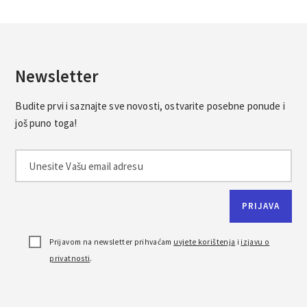
Newsletter
Budite prvi i saznajte sve novosti, ostvarite posebne ponude i
još puno toga!
Prijavom na newsletter prihvaćam
uvjete korištenja
i
izjavu o
privatnosti
.