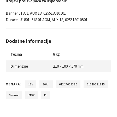
Brojevi proizvođača za usporedbu:
Banner 51801, AUX 18, 025518010101
Duracell 51801, 518 01 AGM, AUX 18, 025518010801
Dodatne informacije
Težina
8 kg
Dimenzije
210 × 100 × 170 mm
OZNAKA:
12V
30Ah
61217623376
61219321815
Banner
BMW
I3