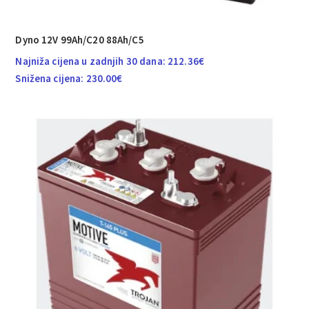
Dyno 12V 99Ah/C20 88Ah/C5
Najniža cijena u zadnjih 30 dana:
212.36
€
Snižena cijena:
230.00
€