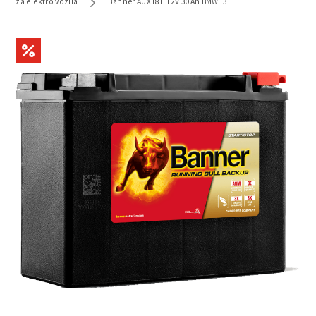
za elektro vozila
Banner AUX18L 12V 30Ah BMW I3