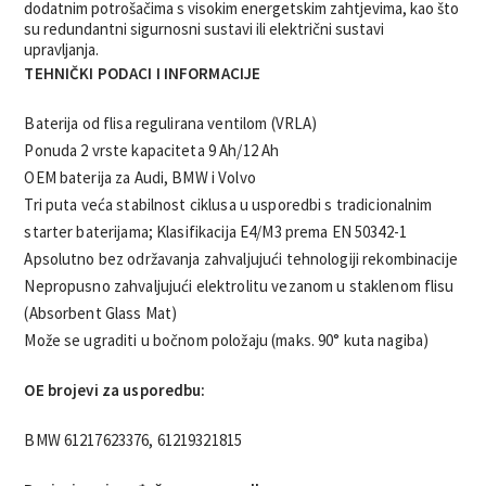
dodatnim potrošačima s visokim energetskim zahtjevima, kao što
su redundantni sigurnosni sustavi ili električni sustavi
upravljanja.
TEHNIČKI PODACI I INFORMACIJE
Baterija od flisa regulirana ventilom (VRLA)
Ponuda 2 vrste kapaciteta 9 Ah/12 Ah
OEM baterija za Audi, BMW i Volvo
Tri puta veća stabilnost ciklusa u usporedbi s tradicionalnim
starter baterijama; Klasifikacija E4/M3 prema EN 50342-1
Apsolutno bez održavanja zahvaljujući tehnologiji rekombinacije
Nepropusno zahvaljujući elektrolitu vezanom u staklenom flisu
(Absorbent Glass Mat)
Može se ugraditi u bočnom položaju (maks. 90° kuta nagiba)
OE brojevi za usporedbu:
BMW 61217623376, 61219321815