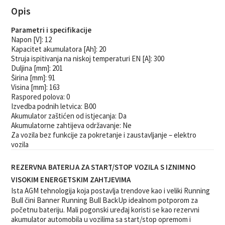
Opis
Parametri i specifikacije
Napon [V]:
12
Kapacitet akumulatora [Ah]:
20
Struja ispitivanja na niskoj temperaturi EN [A]:
300
Duljina [mm]:
201
Širina [mm]:
91
Visina [mm]:
163
Raspored polova:
0
Izvedba podnih letvica:
B00
Akumulator
zaštićen od istjecanja: Da
Akumulator
ne zahtijeva održavanje: Ne
Za vozila bez funkcije za pokretanje i zaustavljanje – elektro
vozila
REZERVNA BATERIJA ZA START/STOP VOZILA S IZNIMNO
VISOKIM ENERGETSKIM ZAHTJEVIMA
Ista AGM tehnologija koja postavlja trendove kao i veliki Running
Bull čini Banner Running Bull BackUp idealnom potporom za
početnu bateriju. Mali pogonski uređaj koristi se kao rezervni
akumulator automobila u vozilima sa start/stop opremom i