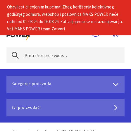
Obavijest cijenjenim kupcima! Zbog korištenja kolektivnog
+385 1 2002 575
godišnjeg odmora, webshop i poslovnica MAKS POWER neće
raditi od 01.08.26 do 16.08.26. Zahvaljujemo se na razumijevanju.
Vaš MAKS POWER team
Zatvori
Kategorije proizvoda
Svi proizvođači