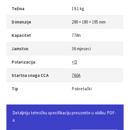
Težina
19.1 kg
Dimenzije
280 × 180 × 195 mm
Kapacitet
77Ah
Jamstvo
36 mjeseci
Polarizacija:
+D
Startna snaga CCA
760A
Tip
Pokretački
Detaljniju tehničku specifikaciju preuzmite u obliku PDF-
a.