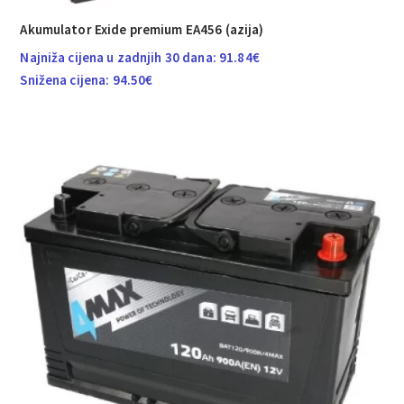
Akumulator Exide premium EA456 (azija)
Najniža cijena u zadnjih 30 dana:
91.84
€
Snižena cijena:
94.50
€