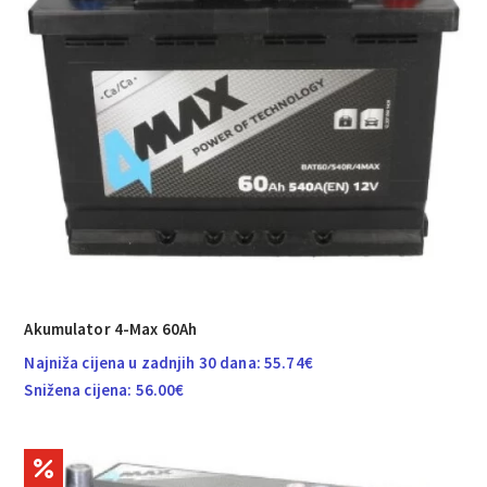
Akumulator 4-Max 60Ah
Najniža cijena u zadnjih 30 dana:
55.74
€
Snižena cijena:
56.00
€