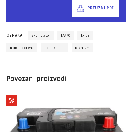
PREUZMI PDF
OZNAKA:
akumulator
EA770
Exide
najbolja cijena
najpovoljniji
premium
Povezani proizvodi