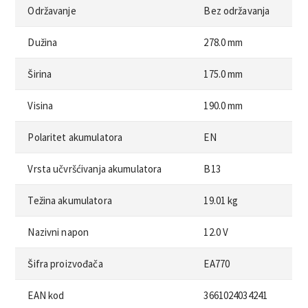
Održavanje
Bez održavanja
Dužina
278.0 mm
Širina
175.0 mm
Visina
190.0 mm
Polaritet akumulatora
EN
Vrsta učvršćivanja akumulatora
B13
Težina akumulatora
19.01 kg
Nazivni napon
12.0 V
Šifra proizvođača
EA770
EAN kod
3661024034241