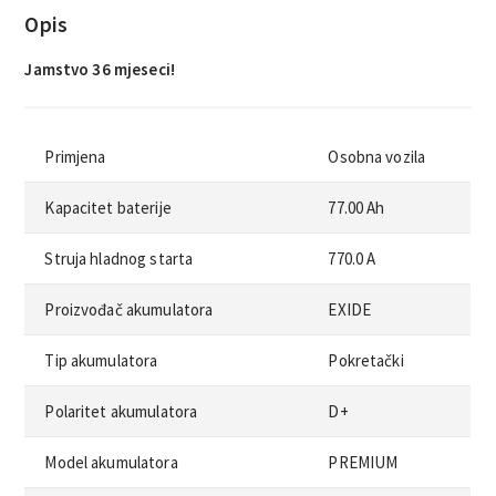
Opis
Jamstvo 36 mjeseci!
Primjena
Osobna vozila
Kapacitet baterije
77.00 Ah
Struja hladnog starta
770.0 A
Proizvođač akumulatora
EXIDE
Tip akumulatora
Pokretački
Polaritet akumulatora
D+
Model akumulatora
PREMIUM