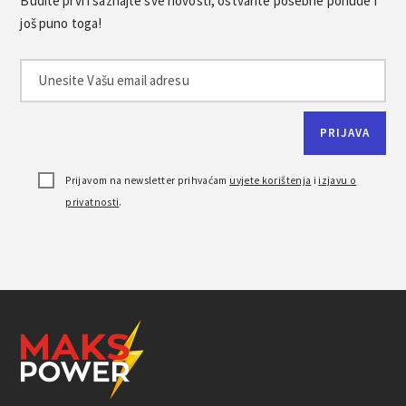
Budite prvi i saznajte sve novosti, ostvarite posebne ponude i
još puno toga!
Prijavom na newsletter prihvaćam
uvjete korištenja
i
izjavu o
privatnosti
.