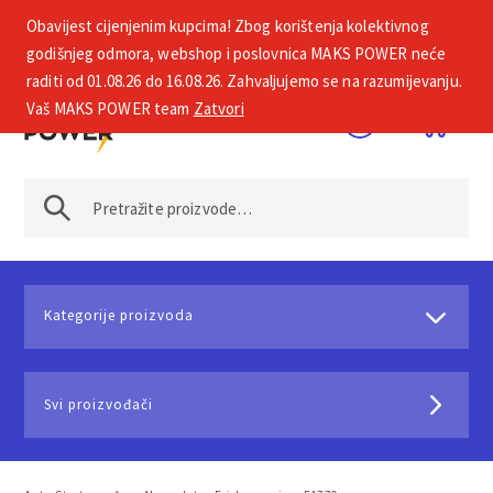
Obavijest cijenjenim kupcima! Zbog korištenja kolektivnog
+385 1 2002 575
godišnjeg odmora, webshop i poslovnica MAKS POWER neće
raditi od 01.08.26 do 16.08.26. Zahvaljujemo se na razumijevanju.
Vaš MAKS POWER team
Zatvori
Kategorije proizvoda
Svi proizvođači