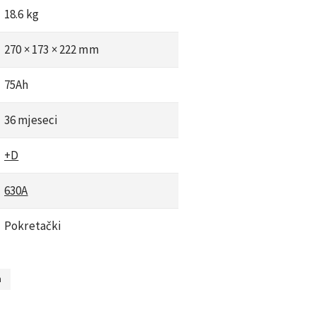
18.6 kg
270 × 173 × 222 mm
75Ah
36 mjeseci
+D
630A
Pokretački
m