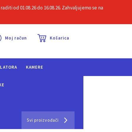
iti od 01.08.26 do 16.08.26. Zahvaljujemo se na
esta pitanja
Kontakt
Moj račun
Košarica
ULATORA
KAMERE
KE
Svi proizvođači