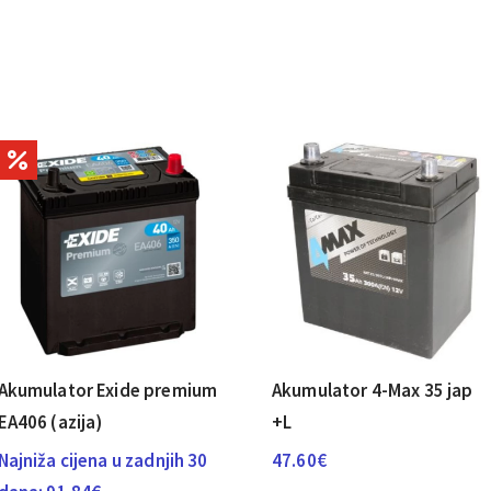
Akumulator Exide premium
Akumulator 4-Max 35 jap
EA406 (azija)
+L
Najniža cijena u zadnjih 30
47.60
€