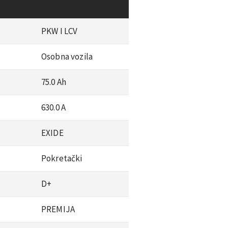
PKW I LCV
Osobna vozila
75.0 Ah
630.0 A
EXIDE
Pokretački
D+
PREMIJA