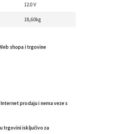
12.0 V
18,60
kg
Web shopa i trgovine
a Internet prodaju i nema veze s
 trgovini isključivo za