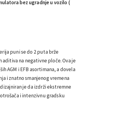
ulatora bez ugradnje u vozilo (
rija puni se do 2 puta brže
h aditiva na negativne ploče. Ova je
ših AGM i EFB asortimana, a dovela
enja i znatno smanjenog vremena
dizajniran je da izdrži ekstremne
potrošača i intenzivnu gradsku