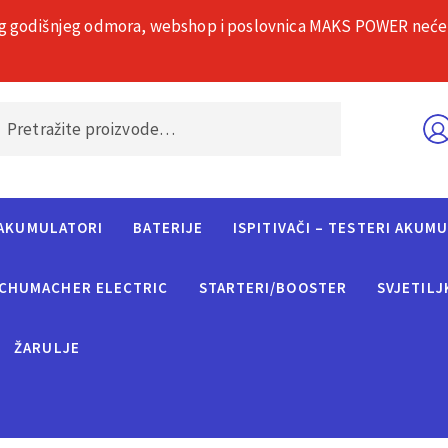
g godišnjeg odmora, webshop i poslovnica MAKS POWER neće rad
O nama
Č
AKUMULATORI
BATERIJE
ISPITIVAČI – TESTERI AKUM
CHUMACHER ELECTRIC
STARTERI/BOOSTER
SVJETILJ
ŽARULJE