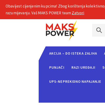
Obavijest cijenjenim kupcima! Zbog korištenja kolektivno
+385 1 2002 575
razumijevanju. Vaš MAKS POWER team
Zatvori
AKCIJA – DO ISTEKA ZALIHA
PUNJAČI
RAZI UREĐAJI
S
UPS-NEPREKIDNO NAPAJANJE