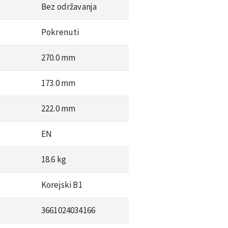
Bez održavanja
Pokrenuti
270.0 mm
173.0 mm
222.0 mm
EN
18.6 kg
Korejski B1
3661024034166