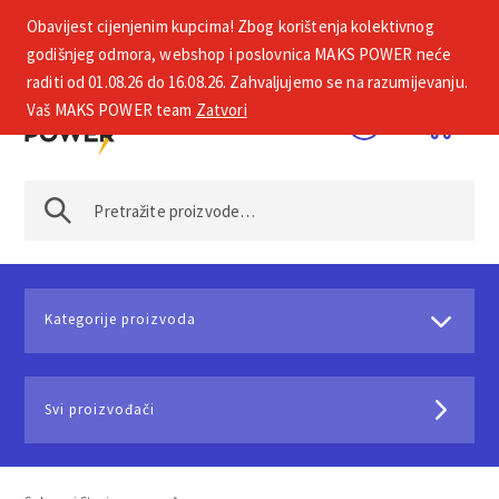
Obavijest cijenjenim kupcima! Zbog korištenja kolektivnog
+385 1 2002 575
godišnjeg odmora, webshop i poslovnica MAKS POWER neće
raditi od 01.08.26 do 16.08.26. Zahvaljujemo se na razumijevanju.
Vaš MAKS POWER team
Zatvori
Kategorije proizvoda
Svi proizvođači