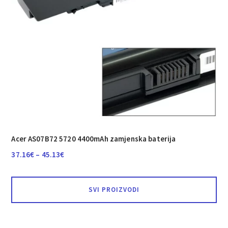
Acer AS07B72 5720 4400mAh zamjenska baterija
Raspon
37.16
€
–
45.13
€
cijena:
od
SVI PROIZVODI
37.16€
do
45.13€