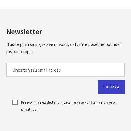
Newsletter
Budite prvi i saznajte sve novosti, ostvarite posebne ponude i
još puno toga!
Prijavom na newsletter prihvaćam
uvjete korištenja
i
izjavu o
privatnosti
.