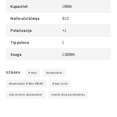
Kapacitet
180Ah
Način učvršćenja
B13
Polarizacija
+L
Tip polova
1
Snaga
1260Wh
OZNAKA:
4-max
akumulator
Akumulator 4-Max 180Ah
Deep cycle
stacionarni akumulator
visoka struja pražnjenja