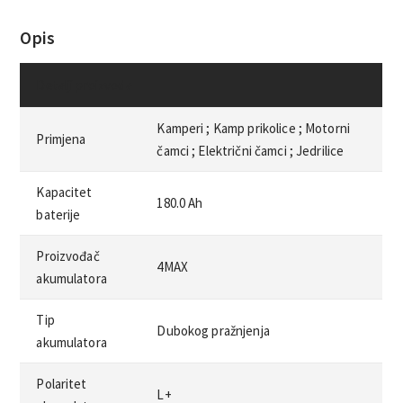
Opis
Detalji proizvoda
Kamperi ;
Kamp prikolice ;
Motorni
Primjena
čamci ;
Električni čamci ;
Jedrilice
Kapacitet
180.0 Ah
baterije
Proizvođač
4MAX
akumulatora
Tip
Dubokog pražnjenja
akumulatora
Polaritet
L+