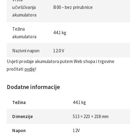
učvršćivanja
B00 – bez prirubnice
akumulatora
Težina
44.1 kg
akumulatora
Nazivni napon
12.0 V
Uvjeti prodaje akumulatora putem Web shopa i trgovine
pročitati
ovdje
!
Dodatne informacije
Težina
44.1 kg
Dimenzije
513 × 223 × 218 mm
Napon
12V