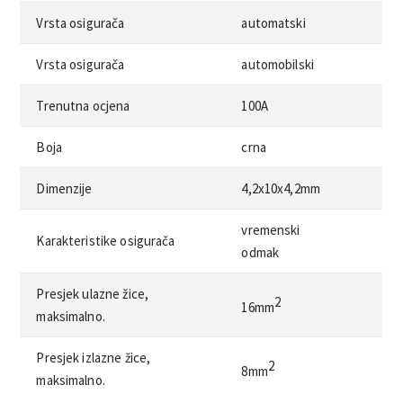
Vrsta osigurača
automatski
Vrsta osigurača
automobilski
Trenutna ocjena
100A
Boja
crna
Dimenzije
4,2x10x4,2mm
vremenski
Karakteristike osigurača
odmak
Presjek ulazne žice,
2
16mm
maksimalno.
Presjek izlazne žice,
2
8mm
maksimalno.