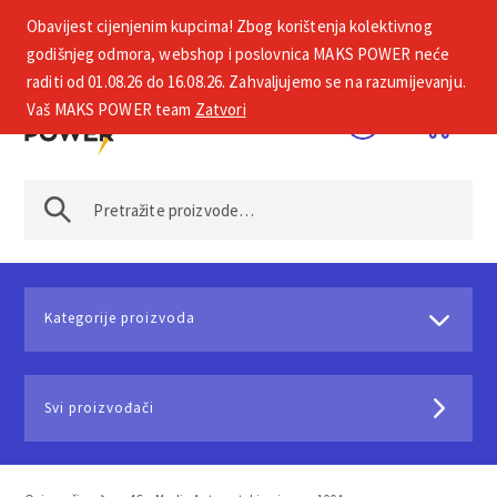
Obavijest cijenjenim kupcima! Zbog korištenja kolektivnog
+385 1 2002 575
godišnjeg odmora, webshop i poslovnica MAKS POWER neće
raditi od 01.08.26 do 16.08.26. Zahvaljujemo se na razumijevanju.
Vaš MAKS POWER team
Zatvori
Kategorije proizvoda
Svi proizvođači