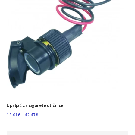
Upaljač za cigarete utičnice
Raspon
13.01
€
–
42.47
€
cijena:
od