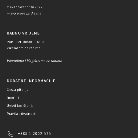
makspower.hr © 2022.
— sva prava pridržana
RADNO VRIJEME
Pon - Pet: 08:00 - 16:00
Vikendom ne radimo
Vikendima i blagdanima ne radimo
DODATNE INFORMACIJE
Česta pitanja
Imprint
Uvjeti korištenja
Pravila privatnosti
+385 1 2002 575