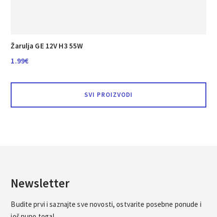
Žarulja GE 12V H3 55W
1.99
€
SVI PROIZVODI
Newsletter
Budite prvi i saznajte sve novosti, ostvarite posebne ponude i
još puno toga!