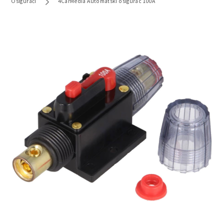
Osigurači
4CarMedia Automatski osigurac 100A