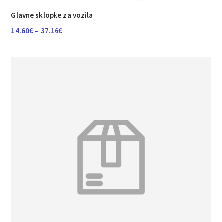
Glavne sklopke za vozila
Raspon
14.60
€
–
37.16
€
cijena:
od
14.60€
do
37.16€