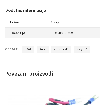
Dodatne informacije
Težina
0.5 kg
Dimenzije
50 × 50 × 50 mm
OZNAKE:
100A
Auto
automatski
osigurač
Povezani proizvodi