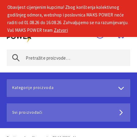
Obavijest cijenjenim kupcima! Zbog korištenja kolektivnog
+385 1 2002 575
godišnjeg odmora, webshop i poslovnica MAKS POWER neće
raditi od 01.08.26 do 16.08.26. Zahvaljujemo se na razumijevanju.
Vaš MAKS POWER team
Zatvori
Kategorije proizvoda
Svi proizvođači