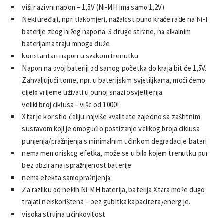
viši nazivni napon – 1,5V (Ni-MH ima samo 1,2V)
Neki uređaji, npr. tlakomjeri, nažalost puno kraće rade na Ni-MH
baterije zbog nižeg napona. S druge strane, na alkalnim
baterijama traju mnogo duže.
konstantan napon u svakom trenutku
Napon na ovoj bateriji od samog početka do kraja bit će 1,5V.
Zahvaljujući tome, npr. u baterijskim svjetiljkama, moći ćemo
cijelo vrijeme uživati ​​u punoj snazi ​​osvjetljenja.
veliki broj ciklusa – više od 1000!
Xtar je koristio ćeliju najviše kvalitete zajedno sa zaštitnim
sustavom koji je omogućio postizanje velikog broja ciklusa
punjenja/pražnjenja s minimalnim učinkom degradacije baterije.
nema memoriskog efetka, može se u bilo kojem trenutku puniti
bez obzira na ispražnjenost baterije
nema efekta samopražnjenja
Za razliku od nekih Ni-MH baterija, baterija Xtara može dugo
trajati neiskorištena – bez gubitka kapaciteta/energije.
visoka strujna učinkovitost