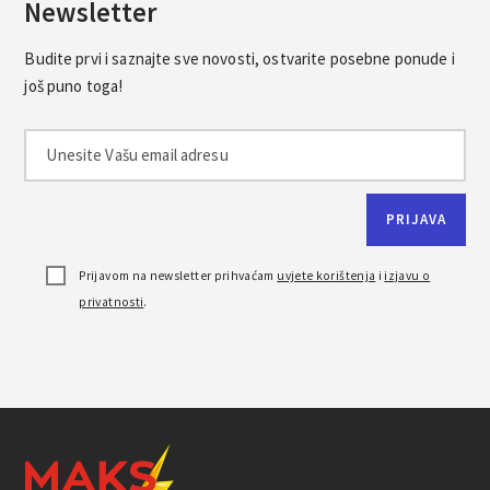
Newsletter
Budite prvi i saznajte sve novosti, ostvarite posebne ponude i
još puno toga!
Prijavom na newsletter prihvaćam
uvjete korištenja
i
izjavu o
privatnosti
.