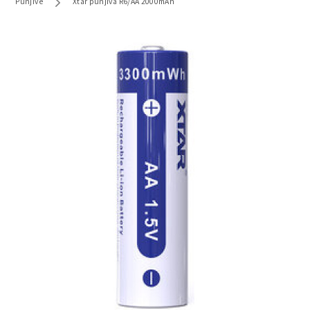
Punjive
Xtar punjiva R6/AA 2000mAh