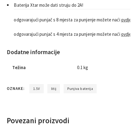
Baterija Xtar može dati struju do 2A!
odgovarajući punjač s 8 mjesta za punjenje možete naći
ovdje
odgovarajući punjač s 4 mjesta za punjenje možete naći
ovdje
Dodatne informacije
Težina
0.1 kg
OZNAKE:
1.5V
litij
Punjiva baterija
Povezani proizvodi