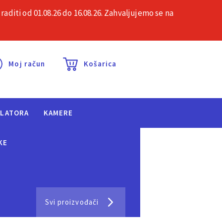
iti od 01.08.26 do 16.08.26. Zahvaljujemo se na
esta pitanja
Kontakt
Moj račun
Košarica
ULATORA
KAMERE
KE
Svi proizvođači