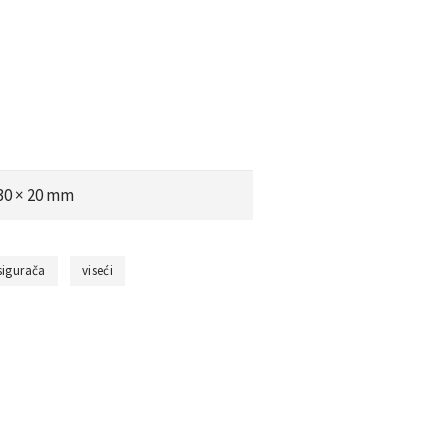
 30 × 20 mm
sigurača
viseći