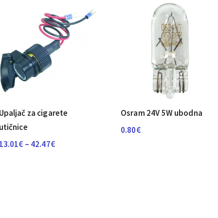
Upaljač za cigarete
Osram 24V 5W ubodna
utičnice
0.80
€
Raspon
13.01
€
–
42.47
€
cijena:
od
13.01€
do
42.47€