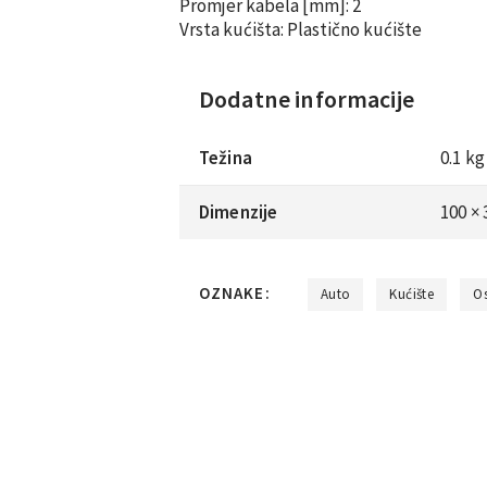
Promjer kabela [mm]:
2
Vrsta kućišta:
Plastično kućište
Dodatne informacije
Težina
0.1 kg
Dimenzije
100 ×
OZNAKE:
Auto
Kućište
O