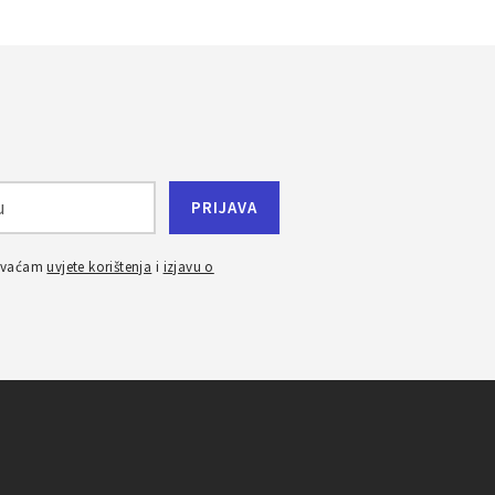
ihvaćam
uvjete korištenja
i
izjavu o