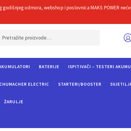
g godišnjeg odmora, webshop i poslovnica MAKS POWER neće rad
O nama
Č
AKUMULATORI
BATERIJE
ISPITIVAČI – TESTERI AKUM
CHUMACHER ELECTRIC
STARTERI/BOOSTER
SVJETILJ
ŽARULJE