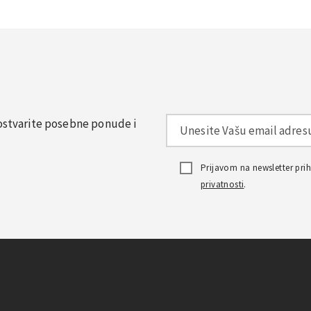
, ostvarite posebne ponude i
Prijavom na newsletter pr
privatnosti
.