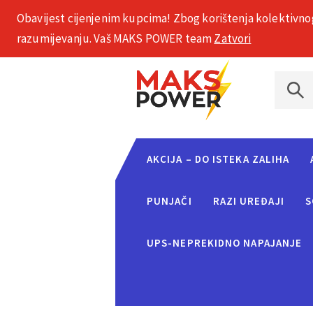
Obavijest cijenjenim kupcima! Zbog korištenja kolektivno
+385 1 2002 575
razumijevanju. Vaš MAKS POWER team
Zatvori
AKCIJA – DO ISTEKA ZALIHA
PUNJAČI
RAZI UREĐAJI
S
UPS-NEPREKIDNO NAPAJANJE