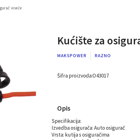
igurač viseće
Kućište za osigur
MAKSPOWER
RAZNO
Šifra proizvoda:
O43017
Opis
Specifikacija:
Izvedba osigurača
: Auto osigurač
Vrsta:
kutija s osiguračima