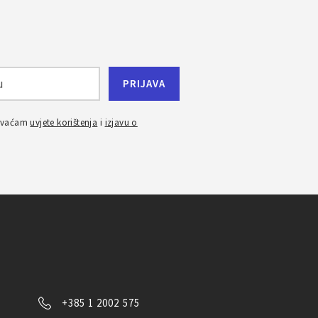
ihvaćam
uvjete korištenja
i
izjavu o
+385 1 2002 575