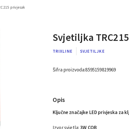
TRC215 privjesak
Svjetiljka TRC215
TRIXLINE
SVJETILJKE
Šifra proizvoda:
8595159819969
Opis
Ključne značajke LED privjeska za k
Izvor svjetla:
3W COB