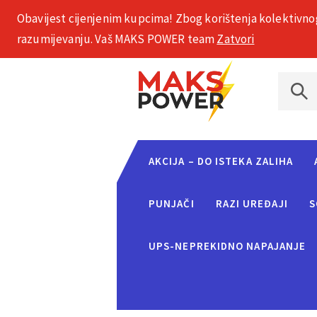
Obavijest cijenjenim kupcima! Zbog korištenja kolektivno
+385 1 2002 575
razumijevanju. Vaš MAKS POWER team
Zatvori
AKCIJA – DO ISTEKA ZALIHA
PUNJAČI
RAZI UREĐAJI
S
UPS-NEPREKIDNO NAPAJANJE