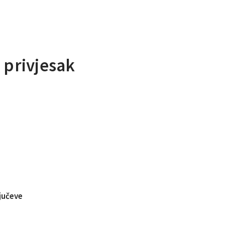
 privjesak
ljučeve