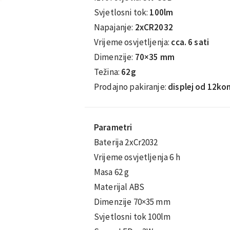
Svjetlosni tok:
100lm
Napajanje:
2xCR2032
Vrijeme osvjetljenja:
cca. 6 sati
Dimenzije:
70×35 mm
Težina:
62g
Prodajno pakiranje:
displej od 12ko
Parametri
Baterija 2xCr2032
Vrijeme osvjetljenja 6 h
Masa 62 g
Materijal ABS
Dimenzije 70×35 mm
Svjetlosni tok 100lm