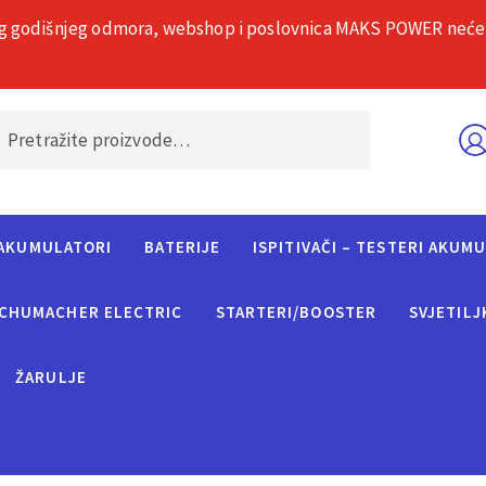
g godišnjeg odmora, webshop i poslovnica MAKS POWER neće rad
O nama
Č
AKUMULATORI
BATERIJE
ISPITIVAČI – TESTERI AKUM
CHUMACHER ELECTRIC
STARTERI/BOOSTER
SVJETILJ
ŽARULJE