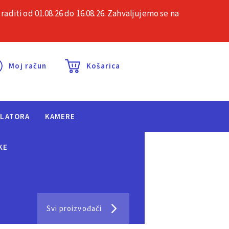
iti od 01.08.26 do 16.08.26. Zahvaljujemo se na
esta pitanja
Kontakt
Moj račun
Košarica
ULATORA
KAMERE
KE
Svi proizvođači