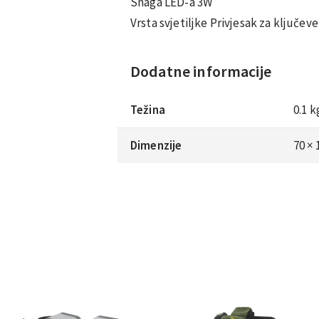
Snaga LED-a 3W
Vrsta svjetiljke Privjesak za ključeve
Dodatne informacije
Težina
0.1 k
Dimenzije
70 ×