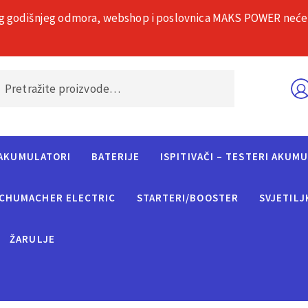
g godišnjeg odmora, webshop i poslovnica MAKS POWER neće rad
O nama
Č
AKUMULATORI
BATERIJE
ISPITIVAČI – TESTERI AKUM
CHUMACHER ELECTRIC
STARTERI/BOOSTER
SVJETILJ
ŽARULJE