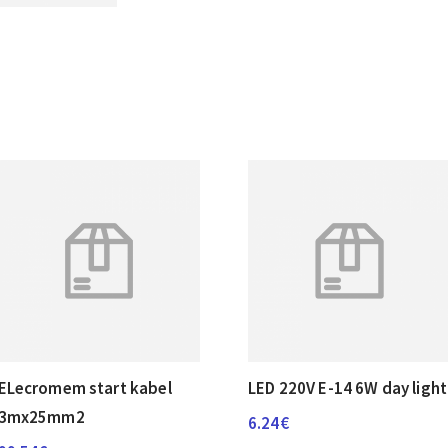
ELecromem start kabel
LED 220V E-14 6W day light
3mx25mm2
6.24
€