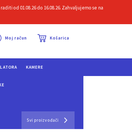
iti od 01.08.26 do 16.08.26. Zahvaljujemo se na
esta pitanja
Kontakt
Moj račun
Košarica
ULATORA
KAMERE
KE
Svi proizvođači