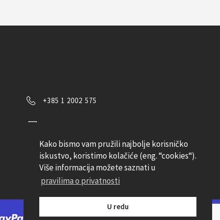
+385 1 2002 575
Kontaktirajte nas
Kako bismo vam pružili najbolje korisničko
Pratite nas
iskustvo, koristimo kolačiće (eng. “cookies“).
Više informacija možete saznati u
pravilima o privatnosti
U redu