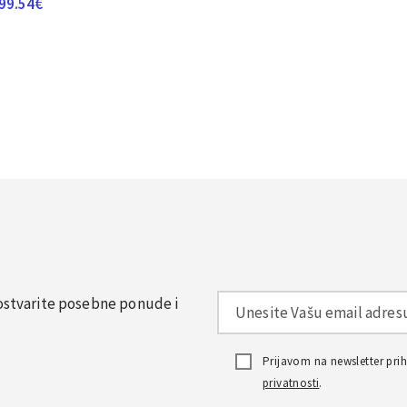
99.54
€
, ostvarite posebne ponude i
Prijavom na newsletter pr
privatnosti
.