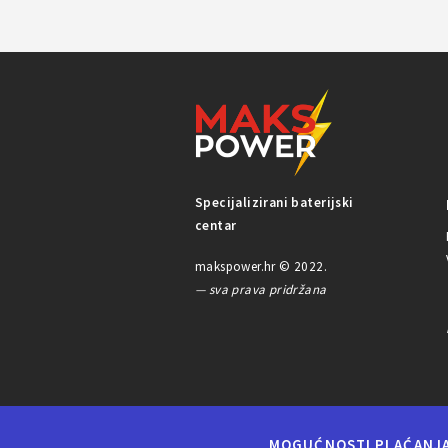
Specijalizirani baterijski
centar
makspower.hr © 2022.
— sva prava pridržana
MOGUĆNOSTI PLAĆANJ