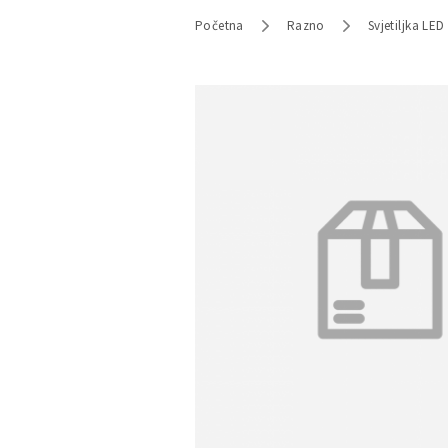
Početna
Razno
Svjetiljka LE