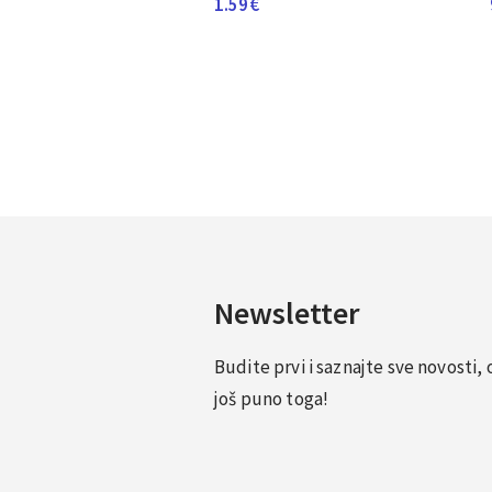
1.59
€
Newsletter
Budite prvi i saznajte sve novosti
još puno toga!