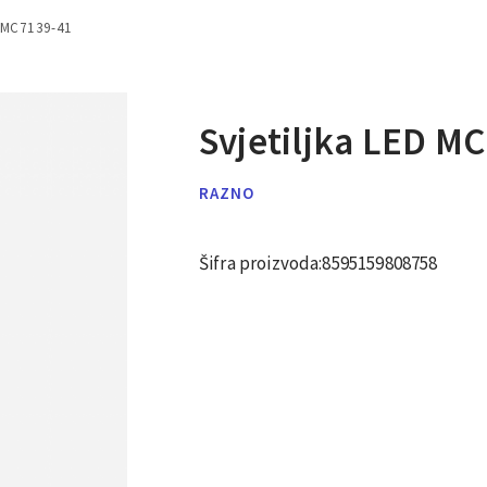
D MC7139-41
Svjetiljka LED M
RAZNO
Šifra proizvoda:
8595159808758