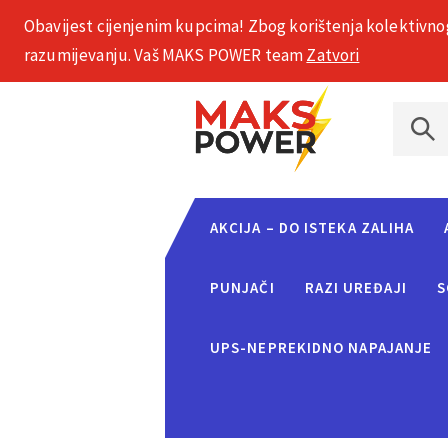
Obavijest cijenjenim kupcima! Zbog korištenja kolektivno
+385 1 2002 575
razumijevanju. Vaš MAKS POWER team
Zatvori
AKCIJA – DO ISTEKA ZALIHA
PUNJAČI
RAZI UREĐAJI
S
UPS-NEPREKIDNO NAPAJANJE