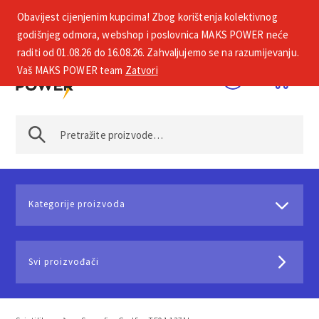
Obavijest cijenjenim kupcima! Zbog korištenja kolektivnog
+385 1 2002 575
godišnjeg odmora, webshop i poslovnica MAKS POWER neće
raditi od 01.08.26 do 16.08.26. Zahvaljujemo se na razumijevanju.
Vaš MAKS POWER team
Zatvori
Kategorije proizvoda
Svi proizvođači