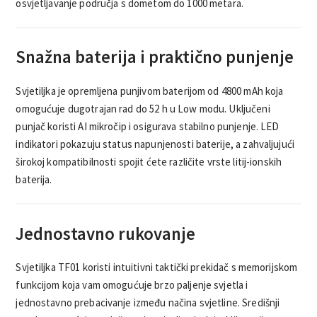
osvjetljavanje područja s dometom do 1000 metara.
Snažna baterija i praktično punjenje
Svjetiljka je opremljena punjivom baterijom od 4800 mAh koja
omogućuje dugotrajan rad do 52 h u Low modu. Uključeni
punjač koristi AI mikročip i osigurava stabilno punjenje. LED
indikatori pokazuju status napunjenosti baterije, a zahvaljujući
širokoj kompatibilnosti spojit ćete različite vrste litij-ionskih
baterija.
Jednostavno rukovanje
Svjetiljka TF01 koristi intuitivni taktički prekidač s memorijskom
funkcijom koja vam omogućuje brzo paljenje svjetla i
jednostavno prebacivanje između načina svjetline. Središnji