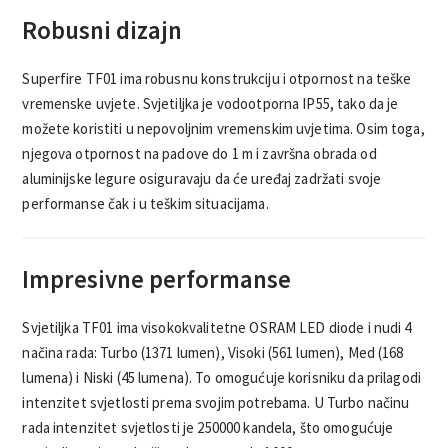
Robusni dizajn
Superfire TF01 ima robusnu konstrukciju i otpornost na teške
vremenske uvjete. Svjetiljka je vodootporna IP55, tako da je
možete koristiti u nepovoljnim vremenskim uvjetima. Osim toga,
njegova otpornost na padove do 1 m i završna obrada od
aluminijske legure osiguravaju da će uređaj zadržati svoje
performanse čak i u teškim situacijama.
Impresivne performanse
Svjetiljka TF01 ima visokokvalitetne OSRAM LED diode i nudi 4
načina rada: Turbo (1371 lumen), Visoki (561 lumen), Med (168
lumena) i Niski (45 lumena). To omogućuje korisniku da prilagodi
intenzitet svjetlosti prema svojim potrebama. U Turbo načinu
rada intenzitet svjetlosti je 250000 kandela, što omogućuje