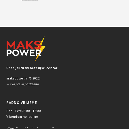
Specijalizirani baterijski centar
makspower.hr © 2022.
— sva prava pridržana
RADNO VRIJEME
Pon - Pet: 08:00 - 16:00
Vikendom ne radimo
Vikendima i blagdanima ne radimo