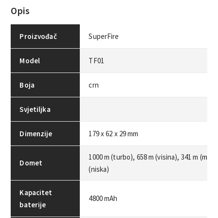
Opis
Proizvođač
SuperFire
Model
TF01
Boja
crn
Svjetiljka
Dimenzije
179 x 62 x 29 mm
1000 m (turbo), 658 m (visina), 341 m (med
Domet
(niska)
Kapacitet
4800 mAh
baterije