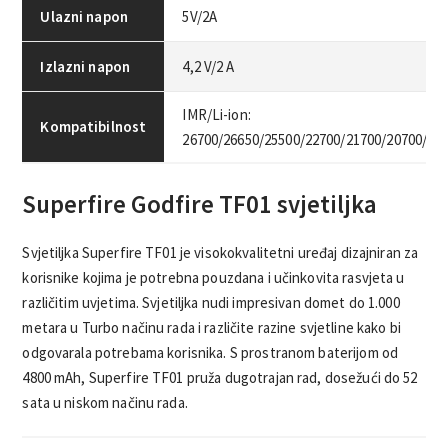
Ulazni napon
5V/2A
Izlazni napon
4,2 V/2 A
IMR/Li-ion:
Kompatibilnost
26700/26650/25500/22700/21700/20700/22
Superfire Godfire TF01 svjetiljka
Svjetiljka Superfire TF01 je visokokvalitetni uređaj dizajniran za
korisnike kojima je potrebna pouzdana i učinkovita rasvjeta u
različitim uvjetima. Svjetiljka nudi impresivan domet do 1.000
metara u Turbo načinu rada i različite razine svjetline kako bi
odgovarala potrebama korisnika. S prostranom baterijom od
4800 mAh, Superfire TF01 pruža dugotrajan rad, dosežući do 52
sata u niskom načinu rada.