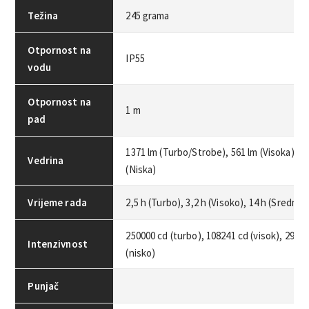
Težina
245 grama
Otpornost na
IP55
vodu
Otpornost na
1 m
pad
1371 lm (Turbo/Strobe), 561 lm (Visoka), 16
Vedrina
(Niska)
Vrijeme rada
2,5 h (Turbo), 3,2 h (Visoko), 14 h (Srednje)
250000 cd (turbo), 108241 cd (visok), 29070
Intenzivnost
(nisko)
Punjač