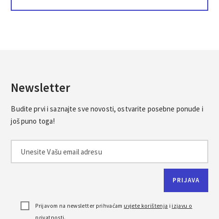
Newsletter
Budite prvi i saznajte sve novosti, ostvarite posebne ponude i
još puno toga!
Prijavom na newsletter prihvaćam
uvjete korištenja
i
izjavu o
privatnosti
.