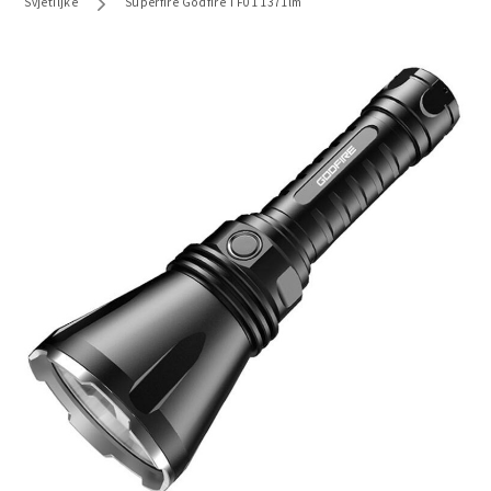
Svjetiljke
Superfire Godfire TF01 1371lm