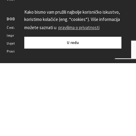
Kako bismo vam pružili najbolje korisničko iskustvo,
koristimo kolačiće (eng. “cookies“). Više informacija
DODATNE INFORMACIJE
možete saznati u
pravilima o privatnosti
Česta pitanja
Imprint
U redu
Uvjeti korištenja
Pravila privatnosti
+385 1 2002 575
Kontaktirajte nas
Pratite nas
MOGUĆNOSTI PLAĆANJA