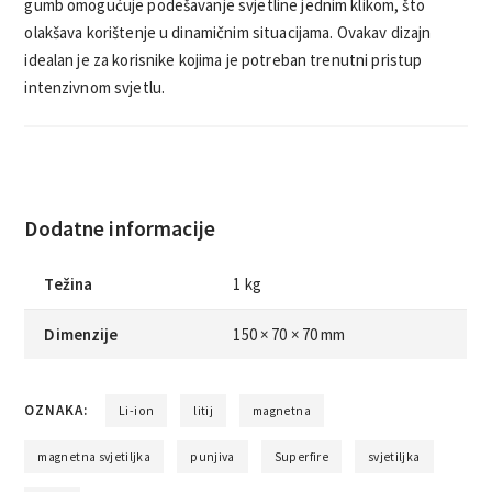
gumb omogućuje podešavanje svjetline jednim klikom, što
olakšava korištenje u dinamičnim situacijama. Ovakav dizajn
idealan je za korisnike kojima je potreban trenutni pristup
intenzivnom svjetlu.
Dodatne informacije
Težina
1 kg
Dimenzije
150 × 70 × 70 mm
OZNAKA:
Li-ion
litij
magnetna
magnetna svjetiljka
punjiva
Superfire
svjetiljka