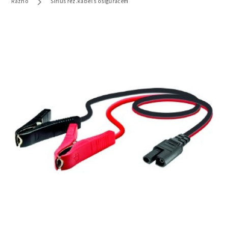
Razno
Sirius rez.kabel s osiguračem