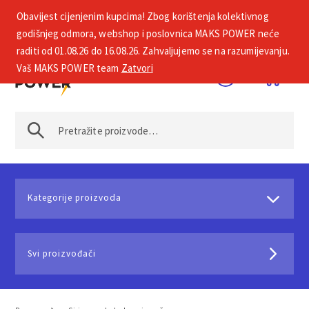
Obavijest cijenjenim kupcima! Zbog korištenja kolektivnog
+385 1 2002 575
godišnjeg odmora, webshop i poslovnica MAKS POWER neće
raditi od 01.08.26 do 16.08.26. Zahvaljujemo se na razumijevanju.
Vaš MAKS POWER team
Zatvori
Kategorije proizvoda
Svi proizvođači