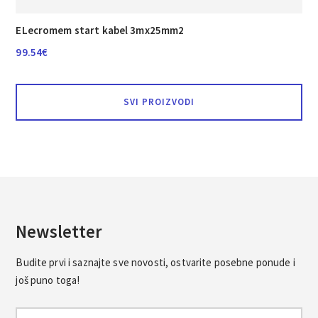
ELecromem start kabel 3mx25mm2
99.54
€
SVI PROIZVODI
Newsletter
Budite prvi i saznajte sve novosti, ostvarite posebne ponude i
još puno toga!