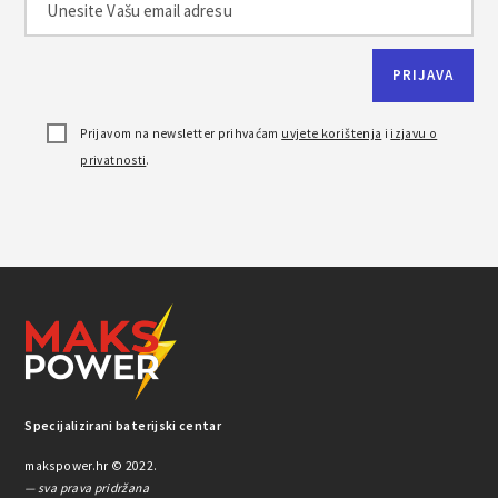
Prijavom na newsletter prihvaćam
uvjete korištenja
i
izjavu o
privatnosti
.
Specijalizirani baterijski centar
makspower.hr © 2022.
— sva prava pridržana