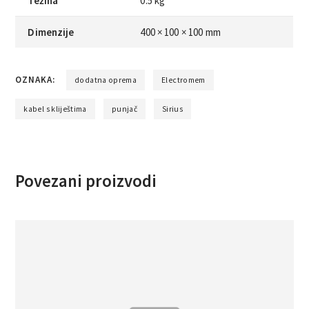
Težina
0.5 kg
Dimenzije
400 × 100 × 100 mm
OZNAKA:
dodatna oprema
Electromem
kabel s kliještima
punjač
Sirius
Povezani proizvodi