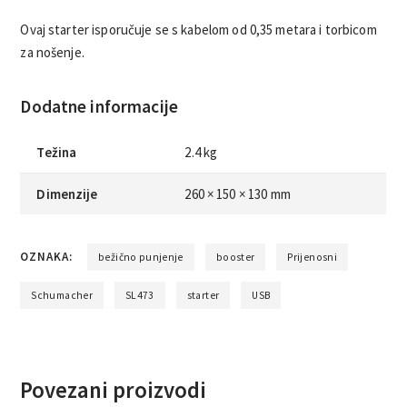
Ovaj starter isporučuje se s kabelom od 0,35 metara i torbicom
za nošenje.
Dodatne informacije
Težina
2.4 kg
Dimenzije
260 × 150 × 130 mm
OZNAKA:
bežično punjenje
booster
Prijenosni
Schumacher
SL473
starter
USB
Povezani proizvodi