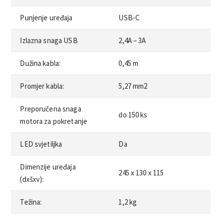
Punjenje uređaja
USB-C
Izlazna snaga USB
2,4A – 3A
Dužina kabla:
0,45 m
Promjer kabla:
5,27 mm2
Preporučena snaga
do 150 ks
motora za pokretanje
LED svjetiljka
Da
Dimenzije uređaja
245 x 130 x 115
(dxšxv):
Težina:
1,2 kg