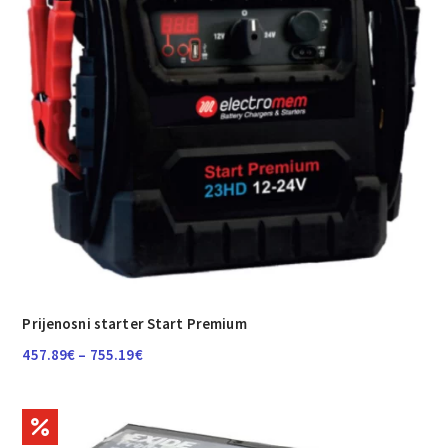
Prijenosni starter Start Premium
Raspon
457.89
€
–
755.19
€
cijena:
od
457.89€