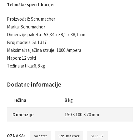
Tehničke specifikacije:
Proizvođač: ‎Schumacher
Marka: ‎Schumacher
Dimenzije paketa: ‎53,34 x 38,1 x 38,1 cm
Broj modela: ‎SL1317
Maksimalna jačina struje: 1000 Ampera
Napon: 12 volti
Težina artikla:6,8 kg
Dodatne informacije
Težina
8 kg
Dimenzije
150 × 100 × 70 mm
OZNAKA:
booster
Schumacher
SL13-17