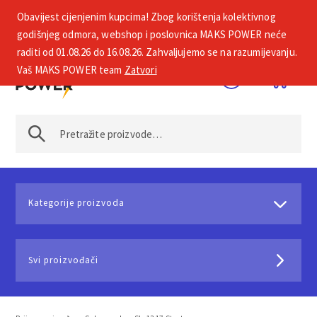
Obavijest cijenjenim kupcima! Zbog korištenja kolektivnog
+385 1 2002 575
godišnjeg odmora, webshop i poslovnica MAKS POWER neće
raditi od 01.08.26 do 16.08.26. Zahvaljujemo se na razumijevanju.
Vaš MAKS POWER team
Zatvori
Kategorije proizvoda
Svi proizvođači