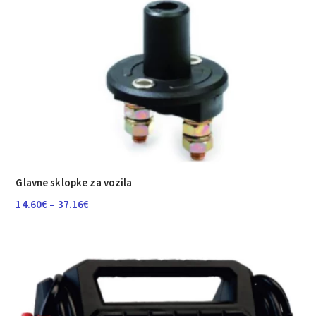
Glavne sklopke za vozila
Raspon
14.60
€
–
37.16
€
cijena:
od
14.60€
do
37.16€