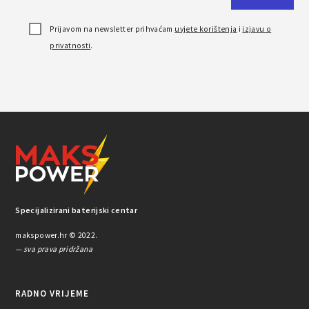
Prijavom na newsletter prihvaćam
uvjete korištenja
i
izjavu o
privatnosti
.
Specijalizirani baterijski centar
makspower.hr © 2022.
— sva prava pridržana
RADNO VRIJEME