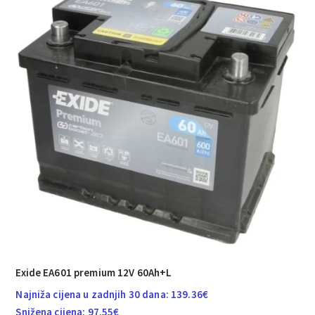
do
755.19€
Exide EA601 premium 12V 60Ah+L
Najniža cijena u zadnjih 30 dana:
139.36
€
Snižena cijena:
97.55
€