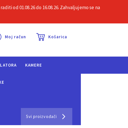
iti od 01.08.26 do 16.08.26. Zahvaljujemo se na
esta pitanja
Kontakt
Moj račun
Košarica
ULATORA
KAMERE
KE
Svi proizvođači