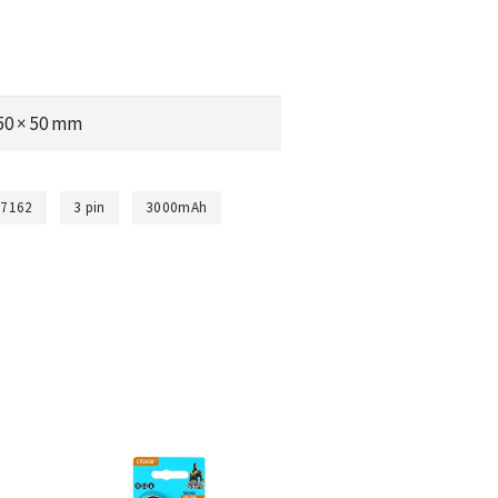
 50 × 50 mm
17162
3 pin
3000mAh