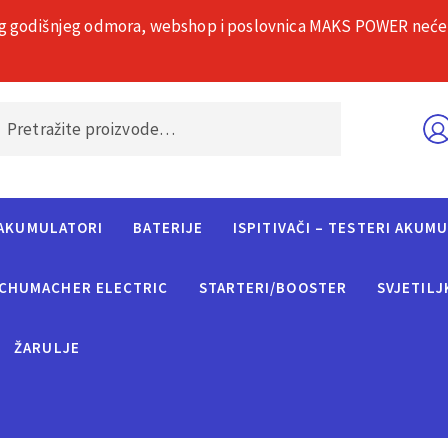
g godišnjeg odmora, webshop i poslovnica MAKS POWER neće rad
O nama
Č
AKUMULATORI
BATERIJE
ISPITIVAČI – TESTERI AKUM
CHUMACHER ELECTRIC
STARTERI/BOOSTER
SVJETILJ
ŽARULJE