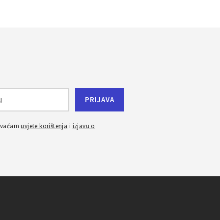
ihvaćam
uvjete korištenja
i
izjavu o