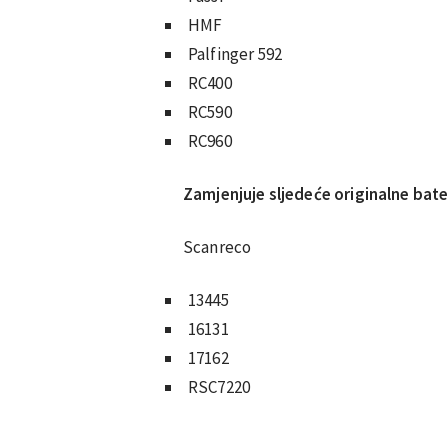
HMF
Palfinger 592
RC400
RC590
RC960
Zamjenjuje sljedeće originalne bater
Scanreco
13445
16131
17162
RSC7220