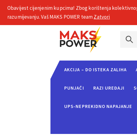
Obavijest cijenjenim kupcima! Zbog korištenja kolektivno
+385 1 2002 575
razumijevanju. Vaš MAKS POWER team
Zatvori
AKCIJA – DO ISTEKA ZALIHA
PUNJAČI
RAZI UREĐAJI
S
UPS-NEPREKIDNO NAPAJANJE