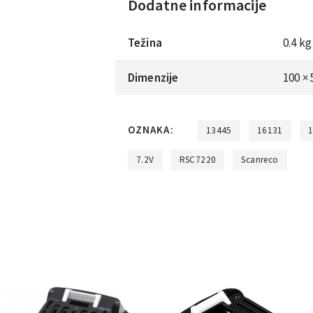
Dodatne informacije
Težina
0.4 kg
Dimenzije
100 ×
OZNAKA:
13445
16131
7.2V
RSC7220
Scanreco