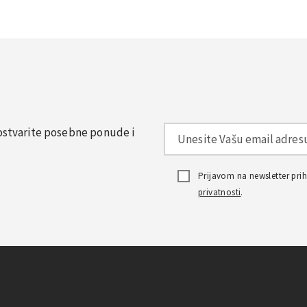
, ostvarite posebne ponude i
Prijavom na newsletter pr
privatnosti
.