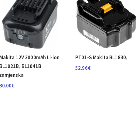
Makita 12V 3000mAh Li-ion
PT01-S Makita BL1830,
BL1021B, BL1041B
52.96
€
zamjenska
30.00
€