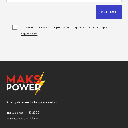
Prijavom na newsletter prihvaćam
uvjete korištenja
i
izjavu o
privatnosti
.
Specijalizirani baterijski centar
makspower.hr © 2022.
— sva prava pridržana