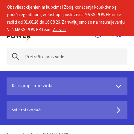
Obavijest cijenjenim kupcima! Zbog korištenja kolektivnog
+385 1 2002 575
godišnjeg odmora, webshop i poslovnica MAKS POWER neće
raditi od 01.08.26 do 16.08.26. Zahvaljujemo se na razumijevanju.
Vaš MAKS POWER team
Zatvori
Kategorije proizvoda
Svi proizvođači