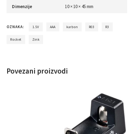
Dimenzije
10 × 10 × 45 mm
OZNAKA:
1.5V
AAA
karbon
R03
R3
Rocket
Zink
Povezani proizvodi