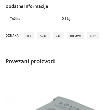
Dodatne informacije
Težina
0.1 kg
OZNAKA:
389
AG10
G10
SR1130W
SR54
Povezani proizvodi