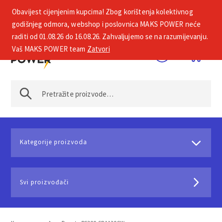
Obavijest cijenjenim kupcima! Zbog korištenja kolektivnog
+385 1 2002 575
godišnjeg odmora, webshop i poslovnica MAKS POWER neće
raditi od 01.08.26 do 16.08.26. Zahvaljujemo se na razumijevanju.
Vaš MAKS POWER team
Zatvori
Kategorije proizvoda
Svi proizvođači