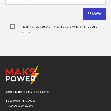
Prijavom na newsletter prihvaćam
uvjete korištenja
i
izjavu o
privatnosti
.
Specijalizirani baterijski centar
makspower.hr © 2022.
— sva prava pridržana