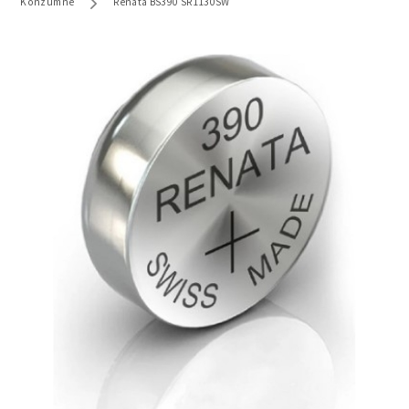
Konzumne
Renata BS390 SR1130SW