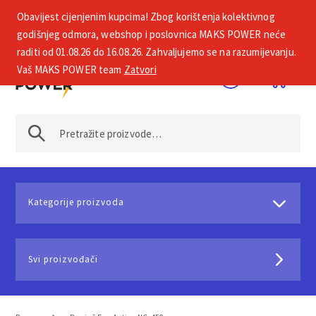
Obavijest cijenjenim kupcima! Zbog korištenja kolektivnog
+385 1 2002 575
godišnjeg odmora, webshop i poslovnica MAKS POWER neće
raditi od 01.08.26 do 16.08.26. Zahvaljujemo se na razumijevanju.
Vaš MAKS POWER team
Zatvori
Kategorije proizvoda
Svi proizvođači