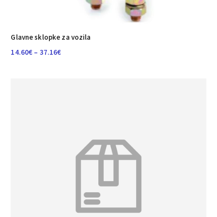
Glavne sklopke za vozila
Raspon
14.60
€
–
37.16
€
cijena:
od
14.60€
do
37.16€