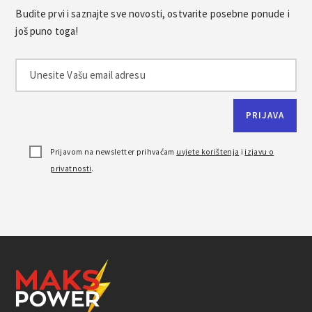
Budite prvi i saznajte sve novosti, ostvarite posebne ponude i
još puno toga!
Prijavom na newsletter prihvaćam
uvjete korištenja
i
izjavu o
privatnosti
.