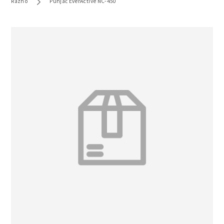
Razno
Punjač EverActive NC-450