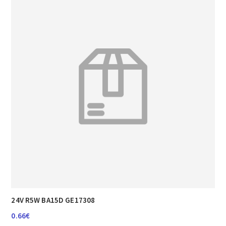
24V R5W BA15D GE17308
0.66
€