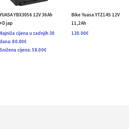
YUASA YBX3056 12V 36Ah
Bike Yuasa YTZ14S 12V
+D jap
11,2Ah
Najniža cijena u zadnjih 30
130.00
€
dana:
80.00
€
Snižena cijena:
58.00
€