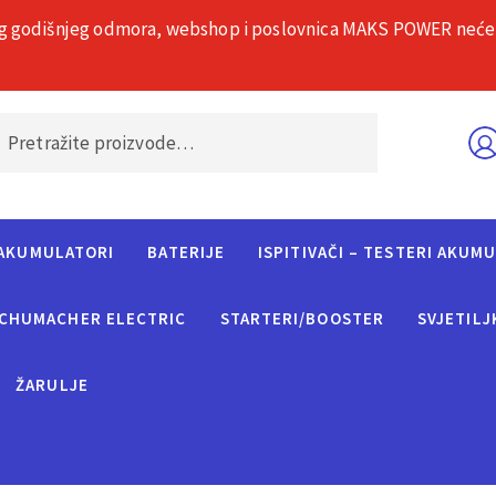
g godišnjeg odmora, webshop i poslovnica MAKS POWER neće rad
O nama
Č
AKUMULATORI
BATERIJE
ISPITIVAČI – TESTERI AKUM
CHUMACHER ELECTRIC
STARTERI/BOOSTER
SVJETILJ
ŽARULJE