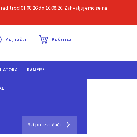
iti od 01.08.26 do 16.08.26. Zahvaljujemo se na
esta pitanja
Kontakt
Moj račun
Košarica
ULATORA
KAMERE
KE
Svi proizvođači