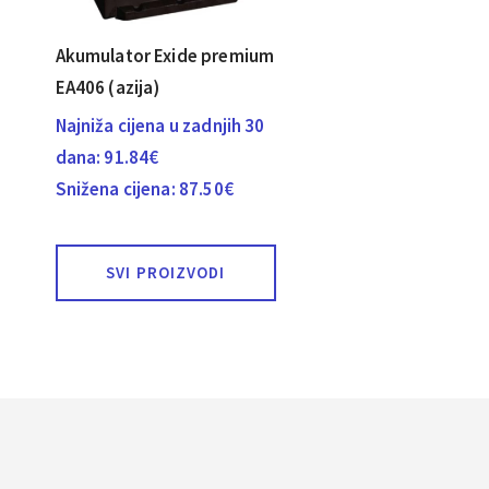
Akumulator Exide premium
EA406 (azija)
Najniža cijena u zadnjih 30
dana:
91.84
€
Snižena cijena:
87.50
€
SVI PROIZVODI