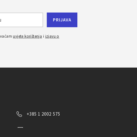
ihvaćam
uvjete korištenja
i
izjavu o
+385 1 2002 575
Kontaktirajte nas