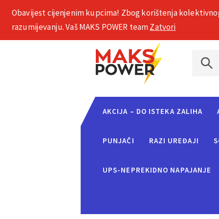
Obavijest cijenjenim kupcima! Zbog korištenja kolektivno
+385 1 2002 575
razumijevanju. Vaš MAKS POWER team
Zatvori
AKCIJA – DO ISTEKA ZALIHA
PUNJAČI
RAZI UREĐAJI
S
UPS-NEPREKIDNO NAPAJANJE