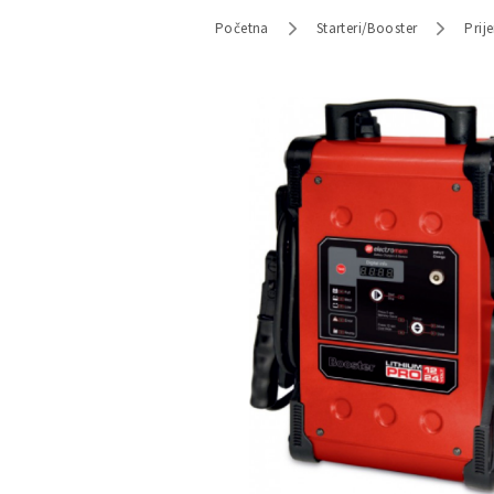
Početna
Starteri/Booster
Prij