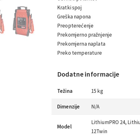
Kratki spoj
Greška napona
Preopterećenje
Prekomjerno pražnjenje
Prekomjerna naplata
Preko temperature
Dodatne informacije
Težina
15 kg
Dimenzije
N/A
LithiumPRO 24, Lith
Model
12Twin