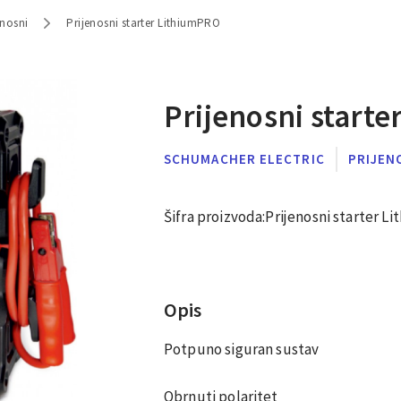
enosni
Prijenosni starter LithiumPRO
Prijenosni start
SCHUMACHER ELECTRIC
PRIJEN
Šifra proizvoda:
Prijenosni starter L
Opis
Potpuno siguran sustav
Obrnuti polaritet