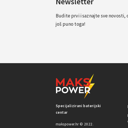
Newsletter
Budite prvi i saznajte sve novosti
još puno toga!
Specijalizirani baterijski
centar
makspower.hr © 2022.