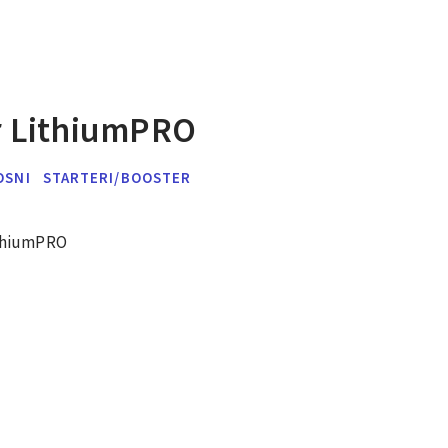
er LithiumPRO
OSNI
STARTERI/BOOSTER
ithiumPRO