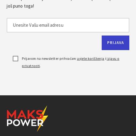
još puno toga!
Prijavom na newsletter prihvaćam
uvjete korištenja
i
izjavu o
privatnosti
.