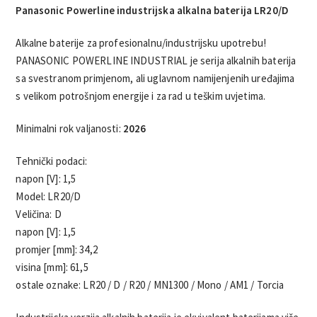
Panasonic Powerline industrijska alkalna baterija LR20/D
Alkalne baterije za profesionalnu/industrijsku upotrebu!
PANASONIC POWERLINE INDUSTRIAL je serija alkalnih baterija
sa svestranom primjenom, ali uglavnom namijenjenih uređajima
s velikom potrošnjom energije i za rad u teškim uvjetima.
Minimalni rok valjanosti:
2026
Tehnički podaci:
napon [V]: 1,5
Model: LR20/D
Veličina: D
napon [V]: 1,5
promjer [mm]: 34,2
visina [mm]: 61,5
ostale oznake: LR20 / D / R20 / MN1300 / Mono / AM1 / Torcia