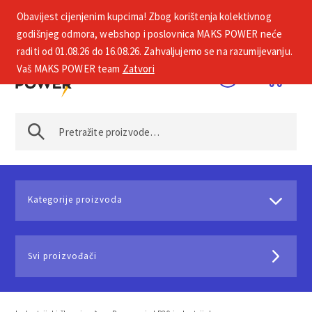
Obavijest cijenjenim kupcima! Zbog korištenja kolektivnog
+385 1 2002 575
godišnjeg odmora, webshop i poslovnica MAKS POWER neće
raditi od 01.08.26 do 16.08.26. Zahvaljujemo se na razumijevanju.
Vaš MAKS POWER team
Zatvori
Kategorije proizvoda
Svi proizvođači