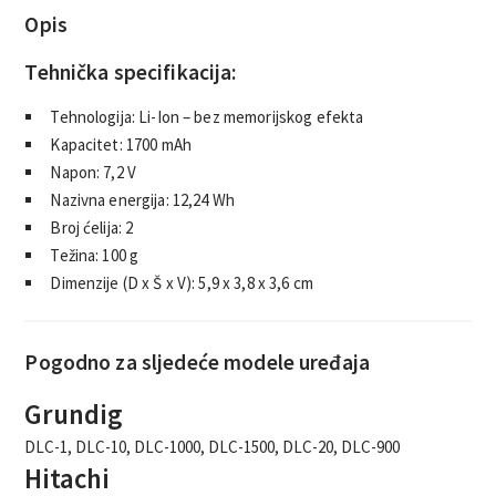
Opis
Tehnička specifikacija:
Tehnologija: Li-Ion – bez memorijskog efekta
Kapacitet: 1700 mAh
Napon: 7,2 V
Nazivna energija: 12,24 Wh
Broj ćelija: 2
Težina: 100 g
Dimenzije (D x Š x V): 5,9 x 3,8 x 3,6 cm
Pogodno za sljedeće modele uređaja
Grundig
DLC-1, DLC-10, DLC-1000, DLC-1500, DLC-20, DLC-900
Hitachi