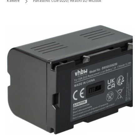
Kamere
Panasonic CGR-D220/ Hitachi DZ-MV200A