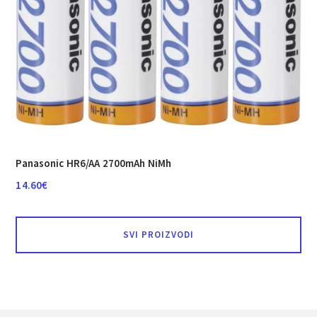
Panasonic HR6/AA 2700mAh NiMh
14.60
€
SVI PROIZVODI