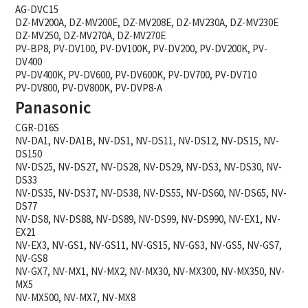
AG-DVC15
DZ-MV200A, DZ-MV200E, DZ-MV208E, DZ-MV230A, DZ-MV230E
DZ-MV250, DZ-MV270A, DZ-MV270E
PV-BP8, PV-DV100, PV-DV100K, PV-DV200, PV-DV200K, PV-
DV400
PV-DV400K, PV-DV600, PV-DV600K, PV-DV700, PV-DV710
PV-DV800, PV-DV800K, PV-DVP8-A
Panasonic
CGR-D16S
NV-DA1, NV-DA1B, NV-DS1, NV-DS11, NV-DS12, NV-DS15, NV-
DS150
NV-DS25, NV-DS27, NV-DS28, NV-DS29, NV-DS3, NV-DS30, NV-
DS33
NV-DS35, NV-DS37, NV-DS38, NV-DS55, NV-DS60, NV-DS65, NV-
DS77
NV-DS8, NV-DS88, NV-DS89, NV-DS99, NV-DS990, NV-EX1, NV-
EX21
NV-EX3, NV-GS1, NV-GS11, NV-GS15, NV-GS3, NV-GS5, NV-GS7,
NV-GS8
NV-GX7, NV-MX1, NV-MX2, NV-MX30, NV-MX300, NV-MX350, NV-
MX5
NV-MX500, NV-MX7, NV-MX8