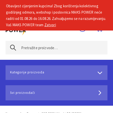
Obavijest cijenjenim kupcima! Zbog korištenja kolektivnog
+385 1 2002 575
godišnjeg odmora, webshop i poslovnica MAKS POWER neće
raditi od 01.08.26 do 16.08.26. Zahvaljujemo se na razumijevanju.
Vaš MAKS POWER team
Zatvori
Kategorije proizvoda
Svi proizvođači